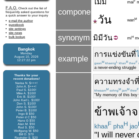
ไม่มี
F
mai
m
F.A.Q.
Check out the list of
components
frequently asked questions for
a quick answer to your inquiry
วัน
M
wan
e-mail the author
guestbook
site settings
site news
synonym
มิ
มี
วัน
bulk lookup
H
mi
m
Bangkok
การแข่งขัน
ที่
ไ
Monday
example
August 10, 2026
12:27:23 pm
M
L
R
F
gaan
khaeng
khan
thee
a never-ending struggle
Thanks for your
recent donations!
ความทรงจำ
ที
Narisa N. $+++!
John A. $+++!
M
M
M
F
Paul S. $100!
khwaam
sohng
jam
thee
Mike A. $100!
"My memory of this boy w
Eric B. $100!
John Karl L. $100!
Don S. $100!
John S. $100!
ข้าพเจ้า
จ
Peter B. $100!
Ingo B $50
Peter d C $50
Hans G $50
F
H
Alan M. $50
khaa
pha
jao
Rod S. $50
Wolfgang W. $50
"I will never 
Bill O. $70
Ravinder S. $20