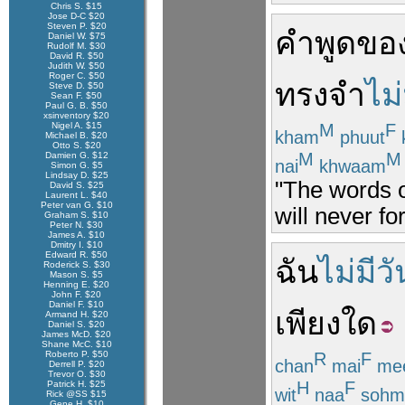
Chris S. $15
Jose D-C $20
Steven P. $20
คำพูด
ขอ
Daniel W. $75
Rudolf M. $30
David R. $50
Judith W. $50
Roger C. $50
ทรงจำ
ไม่
Steve D. $50
Sean F. $50
Paul G. B. $50
xsinventory $20
Nigel A. $15
M
F
kham
phuut
Michael B. $20
Otto S. $20
M
M
Damien G. $12
nai
khwaam
Simon G. $5
Lindsay D. $25
"The words o
David S. $25
Laurent L. $40
Peter van G. $10
will never fo
Graham S. $10
Peter N. $30
James A. $10
Dmitry I. $10
Edward R. $50
ฉัน
ไม่มีวั
Roderick S. $30
Mason S. $5
Henning E. $20
John F. $20
Daniel F. $10
เพียงใด
Armand H. $20
Daniel S. $20
James McD. $20
Shane McC. $10
Roberto P. $50
R
F
chan
mai
me
Derrell P. $20
Trevor O. $30
H
F
Patrick H. $25
wit
naa
sohm
Rick @SS $15
Gene H. $10