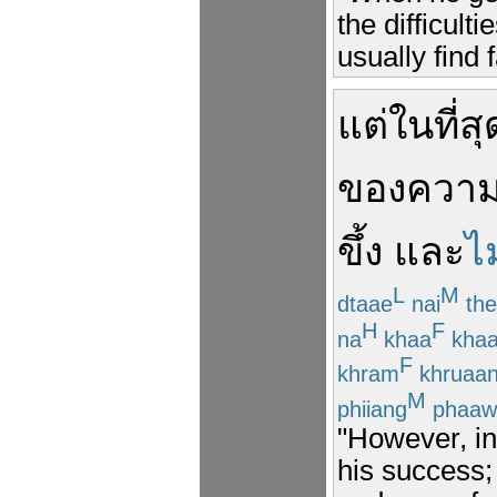
the difficult
usually find f
แต่
ในที่สุ
ของ
ความ
ขึ้ง
และ
ไม
L
M
dtaae
nai
the
H
F
na
khaa
kha
F
khram
khruaa
M
phiiang
phaaw
"However, in 
his success; 