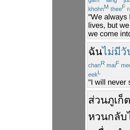
M
F
khohn
thee
r
"We always k
lives, but w
we come into
ฉัน
ไม่มีวั
R
F
chan
mai
me
L
eek
"I will never
ส่วน
ภูเก็
หวน
กลับ