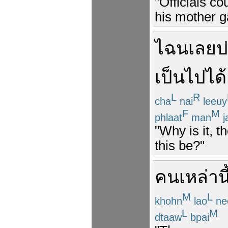
"Officials co
his mother g
ไฉน
เลย
ป
เป็นไปได้
L
R
cha
nai
leeuy
F
M
phlaat
man
j
"Why is it, 
this be?"
คน
เหล่านี
M
L
khohn
lao
ne
L
M
dtaaw
bpai