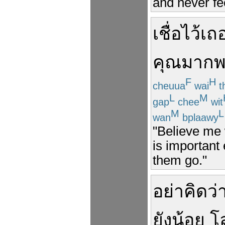
and never fe
เชื่อ
ไว้
เถ
คุณ
มาก
F
H
cheuua
wai
t
L
M
gap
chee
wit
M
L
wan
bplaawy
"Believe me 
is important 
them go."
อย่า
คิดว่
ยังน้อย
โ