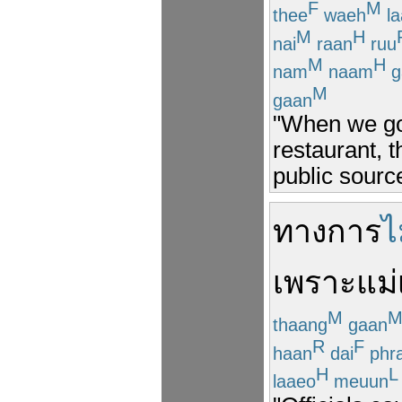
F
M
thee
waeh
la
M
H
nai
raan
ruu
M
H
nam
naam
g
M
gaan
"When we go 
restaurant, 
public sourc
ทางการ
ไ
เพราะ
แม่
M
thaang
gaan
R
F
haan
dai
phr
H
L
laaeo
meuun