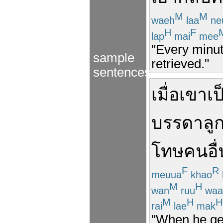
M
M
waeh
laa
ne
H
F
lap
mai
mee
"Every minut
sample
retrieved."
sentences
เมื่อ
เขา
เป
บรรดา
ลู
โทษ
คนอื่
F
R
meuua
khao
M
H
wan
ruu
waa
M
H
H
rai
lae
mak
"When he get