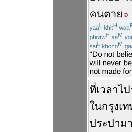
คนตาย
L
H
yaa
khit
waa
H
M
phraw
aa
yo
L
M
sai
khohn
ga
"Do not beli
will never b
not made for 
ที่
เวลา
ไป
ใน
กรุงเท
ประปา
ม