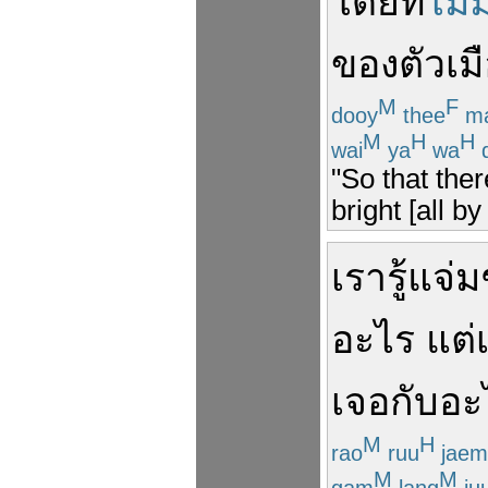
โดย
ที่
ไม่ม
ของ
ตัวเม
M
F
dooy
thee
ma
M
H
H
wai
ya
wa
d
"So that ther
bright [all by 
เรา
รู้
แจ่ม
อะไร
แต่
เจอ
กับ
อะ
M
H
rao
ruu
jaem
M
M
gam
lang
ju