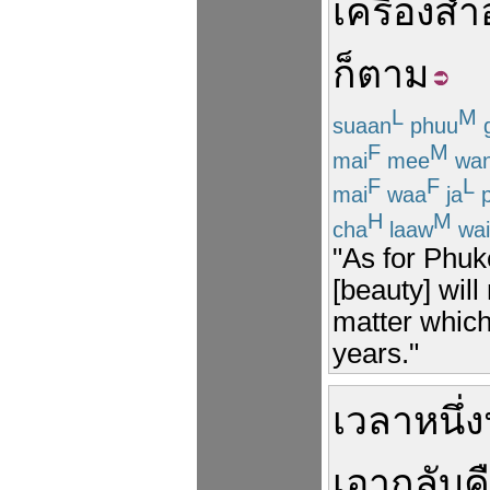
เครื่องส
ก็ตาม
L
M
suaan
phuu
g
F
M
mai
mee
wa
F
F
L
mai
waa
ja
p
H
M
cha
laaw
wai
"As for Phuk
[beauty] will
matter which
years."
เวลา
หนึ่ง
เอา
กลับค