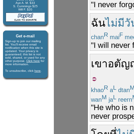
"I never forg
Aye A. M. $33
S. Cummings $25
Will F. $20
ฉัน
ไม่มีวั
R
F
chan
mai
me
Get e-mail
Sign-up to join our mail­ing
"I will never 
list. You'll receive e­mail
notification when this site is
updated. Your privacy is
guaran­teed; this list is not
sold, shared, or used for any
เขา
อตัญญ
other purpose.
Click here
for
more infor­mation.
To unsubscribe, click
here
.
R
L
khao
a
dtan
M
L
wan
ja
reern
"He who is n
never prospe