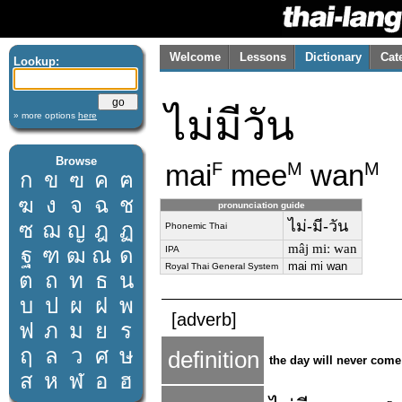
Welcome
Lessons
Dictionary
Cat
Lookup:
ไม่มีวัน
» more options
here
Browse
mai
mee
wan
F
M
M
ก
ข
ฃ
ค
ฅ
ฆ
ง
จ
ฉ
ช
pronunciation guide
ไม่-มี-วัน
ซ
ฌ
ญ
ฎ
ฏ
Phonemic Thai
mâj miː wan
ฐ
ฑ
ฒ
ณ
ด
IPA
mai mi wan
Royal Thai General System
ต
ถ
ท
ธ
น
บ
ป
ผ
ฝ
พ
[adverb]
ฟ
ภ
ม
ย
ร
ฤ
ล
ว
ศ
ษ
definition
the day will never come
ส
ห
ฬ
อ
ฮ