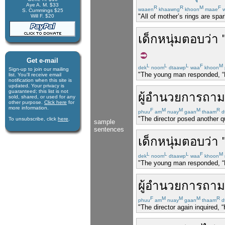
Aye A. M. $33
R
R
M
F
waaen
khaawng
khoon
maae
w
S. Cummings $25
"All of mother’s rings are sp
Will F. $20
เด็กหนุ่ม
ตอบว่า
Get e-mail
L
L
L
F
M
dek
noom
dtaawp
waa
khoon
Sign-up to join our mail­ing
"The young man responded, “My
list. You'll receive e­mail
notification when this site is
updated. Your privacy is
guaran­teed; this list is not
ผู้อำนวยการ
ถาม
sold, shared, or used for any
other purpose.
Click here
for
more infor­mation.
F
M
M
M
R
phuu
am
nuay
gaan
thaam
d
"The director posed another 
To unsubscribe, click
here
.
sample
sentences
เด็กหนุ่ม
ตอบว่า
L
L
L
F
M
dek
noom
dtaawp
waa
khoon
"The young man responded, “M
ผู้อำนวยการ
ถาม
F
M
M
M
R
phuu
am
nuay
gaan
thaam
d
"The director again inquired,