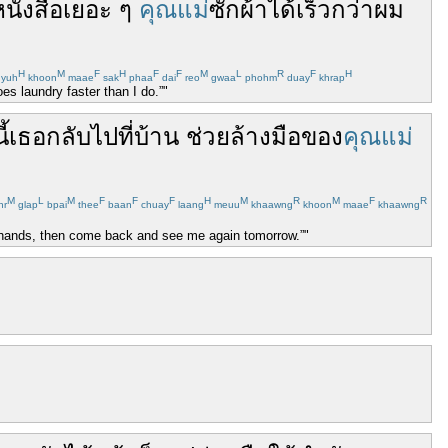
นังสือ
เยอะ
ๆ
คุณแม่
ซักผ้า
ได้
เร็ว
กว่า
ผม
H
M
F
H
F
F
M
L
R
F
H
yuh
khoon
maae
sak
phaa
dai
reo
gwaa
phohm
duay
khrap
es laundry faster than I do.”"
ี้
เธอ
กลับไป
ที่บ้าน
ช่วย
ล้าง
มือ
ของ
คุณแม่
M
L
M
F
F
F
H
M
R
M
F
R
hr
glap
bpai
thee
baan
chuay
laang
meuu
khaawng
khoon
maae
khaawng
s hands, then come back and see me again tomorrow.”"