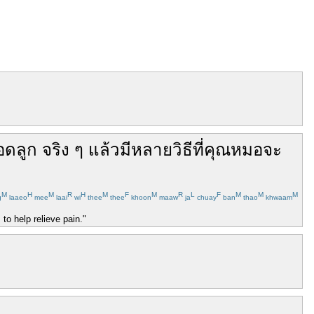
อด
ลูก
จริง ๆ แล้ว
มี
หลาย
วิธี
ที่
คุณ
หมอ
จะ
M
H
M
R
H
M
F
M
R
L
F
M
M
M
g
laaeo
mee
laai
wi
thee
thee
khoon
maaw
ja
chuay
ban
thao
khwaam
to help relieve pain."