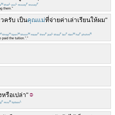
M
L
L
F
F
a
khat
yuu
reuuay
reuuay
ng them."
ยว
ครับ
เป็น
คุณแม่
ที่
จ่าย
ค่าเล่าเรียน
ให้
ผม
"
M
H
M
M
F
F
L
F
F
M
F
R
khrap
bpen
khoon
maae
thee
jaai
khaa
lao
riian
hai
phohm
aid the tuition.”."
ง
หรือเปล่า
"
F
R
L
g
reuu
bplaao