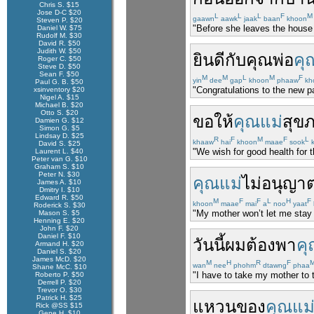
Chris S. $15
Jose D-C $20
L
L
L
F
M
gaawn
aawk
jaak
baan
khoon
Steven P. $20
"Before she leaves the house 
Daniel W. $75
Rudolf M. $30
David R. $50
Judith W. $50
ยินดี
กับ
คุณพ่อ
คุ
Roger C. $50
Steve D. $50
Sean F. $50
M
M
L
M
F
yin
dee
gap
khoon
phaaw
kh
Paul G. B. $50
"Congratulations to the new p
xsinventory $20
Nigel A. $15
Michael B. $20
Otto S. $20
ขอให้
คุณแม่
สุข
Damien G. $12
Simon G. $5
Lindsay D. $25
R
F
M
F
L
khaaw
hai
khoon
maae
sook
k
David S. $25
"We wish for good health for 
Laurent L. $40
Peter van G. $10
Graham S. $10
Peter N. $30
คุณแม่
ไม่
อนุญา
James A. $10
Dmitry I. $10
Edward R. $50
M
F
F
L
H
F
khoon
maae
mai
a
noo
yaat
Roderick S. $30
"My mother won’t let me stay 
Mason S. $5
Henning E. $20
John F. $20
Daniel F. $10
วันนี้
ผม
ต้อง
พา
คุ
Armand H. $20
Daniel S. $20
James McD. $20
M
H
R
F
wan
nee
phohm
dtawng
phaa
Shane McC. $10
"I have to take my mother to t
Roberto P. $50
Derrell P. $20
Trevor O. $30
Patrick H. $25
แหวน
ของ
คุณแม
Rick @SS $15
Gene H. $10