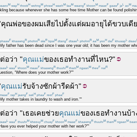
M
H
H
M
H
M
M
F
M
F
F
L
M
aaeo
wap
thook
wohng
phraw
waeh
laa
waang
khoon
maae
gaaw
ja
ao
ma
arkling because whenever she has some free time Mother can be found polishi
"
คุณพ่อ
ของผม
เสีย
ไป
ตั้งแต่
ผม
อายุ
ได้
ขวบ
เดี
F
R
R
R
M
F
L
R
M
H
F
L
phaaw
khaawng
phohm
siia
bpai
dtang
dtaae
phohm
aa
yoo
dai
khuaap
diaao
 father has been dead since I was one year old; it has been my mother who p
ต่อ
ว่า
"
คุณแม่
ของ
เธอ
ทำงาน
ที่ไหน
?"
L
F
M
F
R
M
M
M
F
R
taaw
waa
khoon
maae
khaawng
thuuhr
tham
ngaan
thee
nai
question, “Where does your mother work?”"
"
คุณแม่
รับจ้าง
ซักผ้า
รีดผ้า
"
F
H
F
H
F
F
F
maae
rap
jaang
sak
phaa
reet
phaa
y mother takes in laundry to wash and iron.”"
ต่อ
ว่า
"
เธอ
เคย
ช่วย
คุณแม่
ของ
เธอ
ทำงาน
บ้า
L
F
M
M
F
M
F
R
M
M
M
taaw
waa
thuuhr
kheeuy
chuay
khoon
maae
khaawng
thuuhr
tham
ngaan
baan
 “Have you ever helped your mother with her work?”"