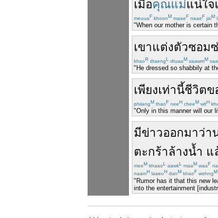
เมื่อ
คุณแม่
แน่ใจ
F
M
F
F
M
meuua
khoon
maae
naae
jai
l
"When our mother is certain th
เขา
แต่งตัว
ซอมซ
R
L
M
M
khao
dtaeng
dtuaa
saawm
sa
"He dressed so shabbily at the
เพียง
เท่า
นี้
ชีวิต
ข
M
F
H
M
H
phiiang
thao
nee
chee
wit
kh
"Only in this manner will our 
มี
ข่าว
ออกมา
ว่า
ตะกร้าล้างน้ำ
แล
M
L
L
M
F
mee
khaao
aawk
maa
waa
na
H
H
M
F
M
naam
laaeo
dan
khao
wohng
"Rumor has it that this new l
into the entertainment [industr