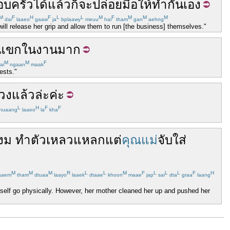
อบครัว
ได้
แล้ว
ก็
จะ
ปล่อยมือ
ให้
ทำ
กันเอง
M
F
H
F
L
L
M
F
M
M
M
dai
laaeo
gaaw
ja
bplaawy
meuu
hai
tham
gan
aehng
will release her grip and allow them to run [the business] themselves."
แขก
ใน
งาน
มาก
M
M
F
ai
ngaan
maak
ests."
่วง
แล้ว
ล่ะ
ค่ะ
L
H
F
F
huaang
laaeo
la
kha
งม
ทำตัว
เหลวแหลก
แต่
คุณแม่
จับ
ใส่
M
M
M
R
L
L
M
F
L
L
L
F
H
aaem
tham
dtuaa
laayo
laaek
dtaae
khoon
maae
jap
sai
dta
graa
laang
rself go physically. However, her mother cleaned her up and pushed her