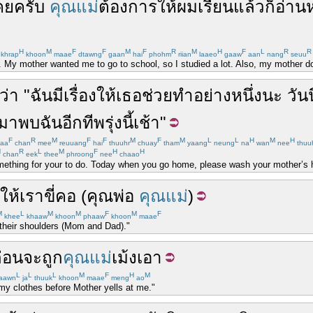
คย
ครับ
คุณแม่
ต้องการ
ให้
ผม
เรียน
แล้วก็
อ่านห
H
M
F
F
M
F
R
M
H
F
L
R
R
khrap
khoon
maae
dtawng
gaan
hai
phohm
riian
laaeo
gaaw
aan
nang
seuu
. My mother wanted me to go to school, so I studied a lot. Also, my mother do
ว่า
"
ฉัน
มี
เรื่อง
ให้
เธอ
ช่วย
ทำ
อย่างหนึ่ง
นะ
วันน
บมา
พบ
ฉัน
อีกที
พรุ่งนี้เช้า
"
F
R
M
F
F
M
F
M
L
L
H
M
H
aa
chan
mee
reuuang
hai
thuuhr
chuay
tham
yaang
neung
na
wan
nee
thuu
H
R
L
M
F
H
H
chan
eek
thee
phroong
nee
chaao
something for your to do. Today when you go home, please wash your mother’
ให้
เรา
ขี่คอ
(
คุณพ่อ
คุณแม่
)
M
L
M
M
F
M
F
khee
khaaw
khoon
phaaw
khoon
maae
n their shoulders (Mom and Dad)."
่อน
จะ
ถูก
คุณแม่
เม้ง
เอา
L
L
L
M
F
H
M
aawn
ja
thuuk
khoon
maae
meng
ao
my clothes before Mother yells at me."