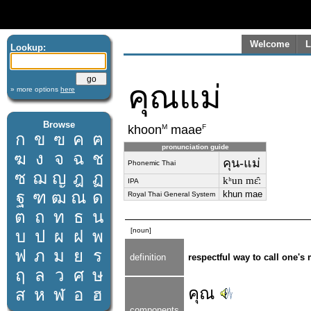
Welcome
L
Lookup:
คุณแม่
» more options
here
Browse
M
F
khoon
maae
ก
ข
ฃ
ค
ฅ
pronunciation guide
ฆ
ง
จ
ฉ
ช
คุน-แม่
Phonemic Thai
ซ
ฌ
ญ
ฎ
ฏ
kʰun mɛ̂ː
IPA
ฐ
ฑ
ฒ
ณ
ด
khun mae
Royal Thai General System
ต
ถ
ท
ธ
น
[noun]
บ
ป
ผ
ฝ
พ
ฟ
ภ
ม
ย
ร
definition
respectful way to call one's
ฤ
ล
ว
ศ
ษ
คุณ
ส
ห
ฬ
อ
ฮ
components