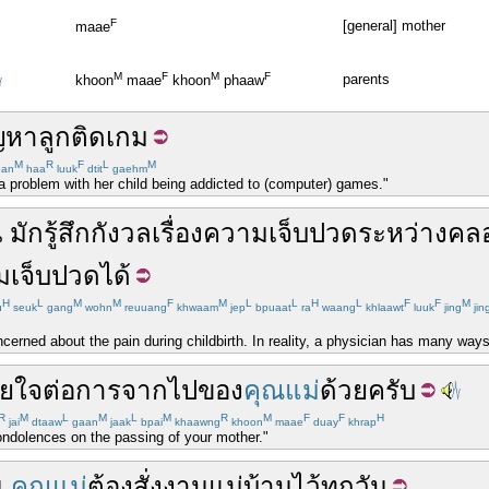
F
[general] mother
maae
M
F
M
F
parents
khoon
maae
khoon
phaaw
ญหา
ลูก
ติด
เกม
M
R
F
L
M
an
haa
luuk
dtit
gaehm
a problem with her child being addicted to (computer) games."
น
มัก
รู้สึก
กังวล
เรื่อง
ความเจ็บปวด
ระหว่าง
คล
มเจ็บปวด
ได้
H
L
M
M
F
M
L
L
H
L
F
F
M
u
seuk
gang
wohn
reuuang
khwaam
jep
bpuaat
ra
waang
khlaawt
luuk
jing
jin
erned about the pain during childbirth. In reality, a physician has many ways 
ียใจ
ต่อ
การจากไป
ของ
คุณแม่
ด้วย
ครับ
R
M
L
M
L
M
R
M
F
F
H
jai
dtaaw
gaan
jaak
bpai
khaawng
khoon
maae
duay
khrap
ondolences on the passing of your mother."
น
คุณแม่
ต้อง
สั่งงาน
แม่บ้าน
ไว้
ทุกวัน