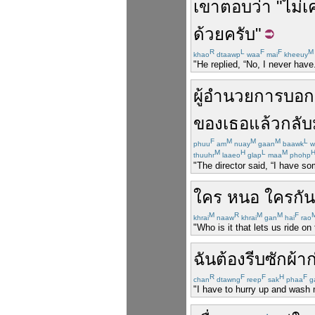
เขา
ตอบว่า
"
ไม่เ
ด้วย
ครับ
"
R
L
F
F
M
khao
dtaawp
waa
mai
kheeuy
"He replied, “No, I never have
ผู้อำนวยการ
บอก
ของ
เธอ
แล้ว
กลั
F
M
M
M
L
phuu
am
nuay
gaan
baawk
w
M
H
L
M
thuuhr
laaeo
glap
maa
phohp
"The director said, “I have 
ใคร
หนอ
ใคร
กัน
M
R
M
M
F
khrai
naaw
khrai
gan
hai
rao
"Who is it that lets us ride o
ฉัน
ต้อง
รีบ
ซักผ้า
ก
R
F
F
H
F
chan
dtawng
reep
sak
phaa
g
"I have to hurry up and wash 