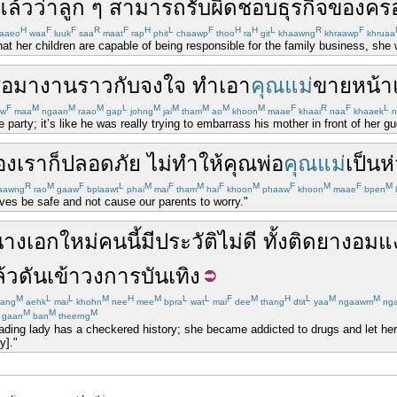
แล้ว
ว่า
ลูก
ๆ
สามารถ
รับผิดชอบ
ธุรกิจ
ของ
คร
H
F
F
R
F
H
L
F
H
H
L
R
F
aaeo
waa
luuk
saa
maat
rap
phit
chaawp
thoo
ra
git
khaawng
khraawp
khruaa
at her children are capable of being responsible for the family business, she 
่อ
มา
งาน
ราวกับ
จงใจ
ทำเอา
คุณแม่
ขายหน้า
F
M
M
M
L
M
M
M
M
M
F
R
F
L
aw
maa
ngaan
raao
gap
johng
jai
tham
ao
khoon
maae
khaai
naa
khaaek
n
 party; it’s like he was really trying to embarrass his mother in front of her gu
องเรา
ก็
ปลอดภัย
ไม่
ทำให้
คุณพ่อ
คุณแม่
เป็นห
R
M
F
L
M
F
M
F
M
F
M
F
M
aawng
rao
gaaw
bplaawt
phai
mai
tham
hai
khoon
phaaw
khoon
maae
bpen
lives be safe and not cause our parents to worry."
นางเอก
ใหม่
คนนี้
มี
ประวัติ
ไม่ดี
ทั้ง
ติดยา
งอมแ
้ว
ดัน
เข้า
วงการ
บันเทิง
M
L
L
M
H
M
L
L
F
M
H
L
M
M
ang
aehk
mai
khohn
nee
mee
bpra
wat
mai
dee
thang
dtit
yaa
ngaawm
ng
M
M
M
gaan
ban
theerng
eading lady has a checkered history; she became addicted to drugs and let he
y]."