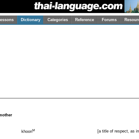
essons
Dictionary
Categories
Reference
Forums
Resour
 mother
M
[a title of respect, as 
khoon