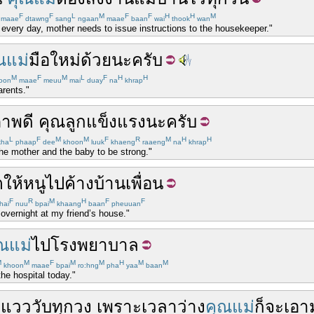
F
F
L
M
F
F
H
H
M
maae
dtawng
sang
ngaan
maae
baan
wai
thook
wan
every day, mother needs to issue instructions to the housekeeper."
ณแม่
มือใหม่
ด้วย
นะ
ครับ
M
F
M
L
F
H
H
oon
maae
meuu
mai
duay
na
khrap
arents."
ภาพดี
คุณ
ลูก
แข็งแรง
นะ
ครับ
L
F
M
M
F
R
M
H
H
ha
phaap
dee
khoon
luuk
khaeng
raaeng
na
khrap
the mother and the baby to be strong."
ต
ให้
หนู
ไป
ค้าง
บ้าน
เพื่อน
F
R
M
H
F
F
hai
nuu
bpai
khaang
baan
pheuuan
overnight at my friend’s house."
ณแม่
ไป
โรงพยาบาล
M
M
F
M
M
H
M
M
khoon
maae
bpai
ro:hng
pha
yaa
baan
he hospital today."
่
แวววับ
ทุก
วง
เพราะ
เวลาว่าง
คุณแม่
ก็
จะ
เอา