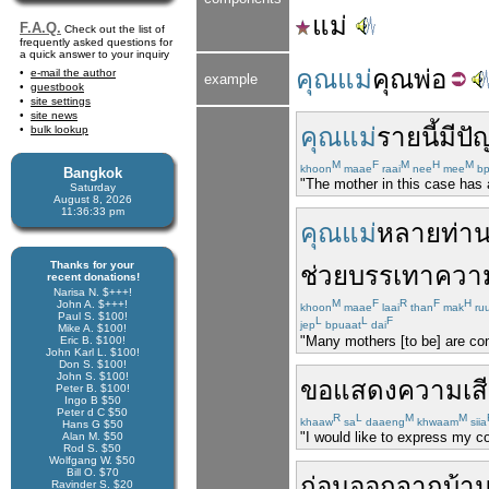
แม่
F.A.Q.
Check out the list of
frequently asked questions for
a quick answer to your inquiry
คุณแม่
คุณพ่อ
e-mail the author
example
guestbook
site settings
site news
คุณแม่
ราย
นี้
มี
ปั
bulk lookup
M
F
M
H
M
khoon
maae
raai
nee
mee
bp
Bangkok
"The mother in this case has 
Saturday
August 8, 2026
11:36:34 pm
คุณแม่
หลาย
ท่า
Thanks for your
ช่วย
บรรเทา
ควา
recent donations!
Narisa N. $+++!
M
F
R
F
H
John A. $+++!
khoon
maae
laai
than
mak
ru
Paul S. $100!
L
L
F
jep
bpuaat
dai
Mike A. $100!
"Many mothers [to be] are conc
Eric B. $100!
John Karl L. $100!
Don S. $100!
John S. $100!
ขอ
แสดง
ความเส
Peter B. $100!
Ingo B $50
Peter d C $50
R
L
M
M
khaaw
sa
daaeng
khwaam
siia
Hans G $50
"I would like to express my c
Alan M. $50
Rod S. $50
Wolfgang W. $50
Bill O. $70
ก่อน
ออกจาก
บ้า
Ravinder S. $20