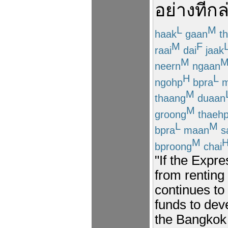
อย่าง
ที่
กล
L
M
haak
gaan
th
M
F
raai
dai
jaak
M
neern
ngaan
H
L
ngohp
bpra
m
M
thaang
duaan
M
groong
thaeh
L
M
bpra
maan
s
M
bproong
chai
"If the Expre
from renting
continues to
funds to dev
the Bangkok 