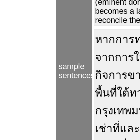
(eminent dom
becomes a la
reconcile the
หาก
การท
จาก
การ
ใ
sample
กิจการ
ขา
sentences
พื้นที่
ใต้
ท
กรุงเทพ
เช่า
ที่
และ