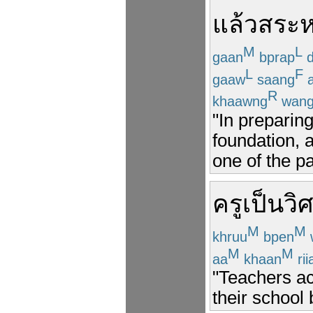
แล้ว
สระ
ห
M
L
gaan
bprap
d
L
F
gaaw
saang
a
R
khaawng
wan
"In preparing
foundation, a
one of the p
ครู
เป็น
วิ
M
M
khruu
bpen
w
M
M
aa
khaan
rii
"Teachers ac
their school 