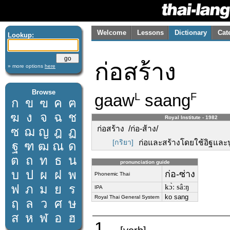
Welcome
Lessons
Dictionary
Cat
Lookup:
ก่อสร้าง
» more options
here
Browse
gaaw
saang
L
F
ก
ข
ฃ
ค
ฅ
ฆ
ง
จ
ฉ
ช
Royal Institute - 1982
ก่อสร้าง /ก่อ-ส้าง/
ซ
ฌ
ญ
ฎ
ฏ
[กริยา]
ก่อและสร้างโดยใช้อิฐและป
ฐ
ฑ
ฒ
ณ
ด
ต
ถ
ท
ธ
น
pronunciation guide
บ
ป
ผ
ฝ
พ
ก่อ-ซ่าง
Phonemic Thai
ฟ
ภ
ม
ย
ร
kɔ̀ː sâːŋ
IPA
ko sang
Royal Thai General System
ฤ
ล
ว
ศ
ษ
ส
ห
ฬ
อ
ฮ
1.