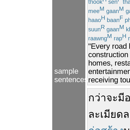
thook
sen
th
M
M
mee
gaan
g
H
F
haao
baan
p
R
M
suun
gaan
k
M
H
raawng
rap
n
"Every road 
construction 
homes, resta
sample
entertainmen
sentences
receiving tou
กว่าจะ
มี
ละเมียด