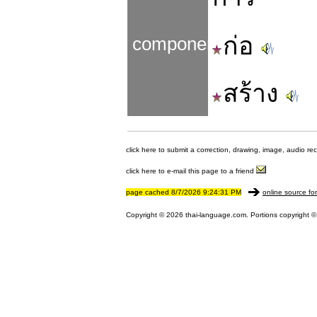
ก่อ
components
สร้าง
click here to submit a correction, drawing, image, audio re
click here to e-mail this page to a friend
page cached 8/7/2026 9:24:31 PM
online source fo
Copyright © 2026 thai-language.com. Portions copyright © 