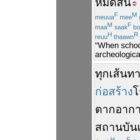
หมดสิ้น
F
M
meuua
mee
M
F
maa
saak
bo
H
R
reuu
thaawn
"When school
archeologica
ทุก
เส้นท
ก่อสร้าง
โ
ตากอาก
สถานบันเ
H
F