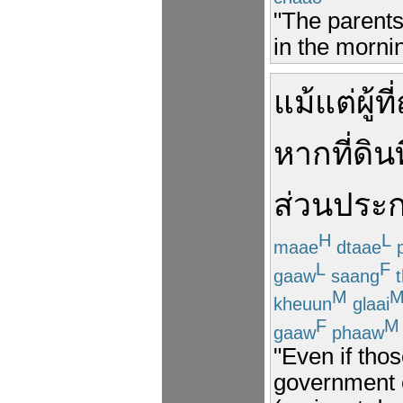
"The parents
in the morni
แม้แต่
ผู้
ที่
หาก
ที่ดิน
ท
ส่วนประ
H
L
maae
dtaae
p
L
F
gaaw
saang
t
M
kheuun
glaai
F
M
gaaw
phaaw
"Even if tho
government e