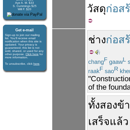
Aye A. M. $33
วัสดุ
ก่อสร
S. Cummings $25
Will F. $20
Get e-mail
Sign-up to join our mail­ing
ช่าง
ก่อสร
list. You'll receive e­mail
notification when this site is
updated. Your privacy is
guaran­teed; this list is not
sold, shared, or used for any
other purpose.
Click here
for
more infor­mation.
F
L
chang
gaaw
s
To unsubscribe, click
here
.
F
R
raak
sao
kh
"Constructio
of the founda
ทั้งสอง
ข้
เสร็จแล้ว