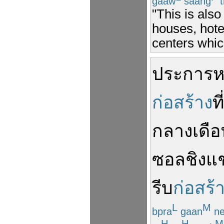
gaaw
saang
t
"This is als
houses, hote
centers whic
ประการ
ห
ก่อสร้าง
ที่
กลางเดือ
ซอล
ชิงแ
รีบ
ก่อสร้
L
M
bpra
gaan
ne
H
H
M