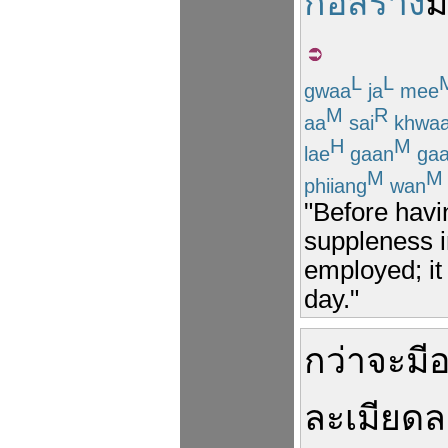
ก่อสร้าง
ม
L
L
gwaa
ja
mee
M
R
aa
sai
khwa
H
M
lae
gaan
ga
M
M
phiiang
wan
"Before havin
suppleness i
employed; it 
day."
กว่าจะ
มี
ละเมียด