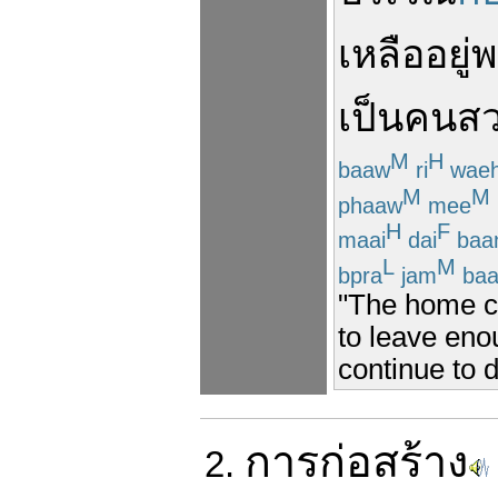
เหลืออยู่
พ
เป็น
คนส
M
H
baaw
ri
wae
M
M
phaaw
mee
H
F
maai
dai
baa
L
M
bpra
jam
baa
"The home c
to leave eno
continue to 
การ
ก่อสร้าง
2.