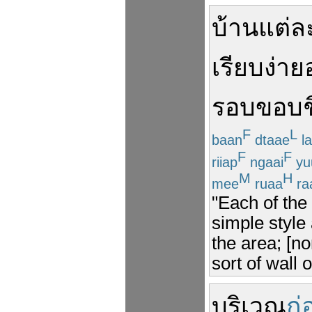
บ้าน
แต่ล
เรียบ
ง่าย
อ
รอบขอบช
F
L
baan
dtaae
la
F
F
riiap
ngaai
yu
M
H
mee
ruaa
ra
"Each of the
simple style
the area; [n
sort of wall 
บริเวณ
ก่