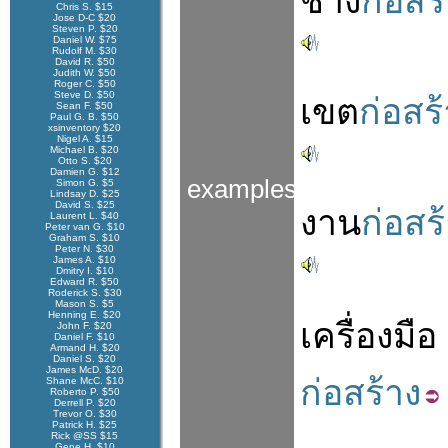
ช่าง
ก่อสร
Chris S. $15
Jose D-C $20
Steven P. $20
Daniel W. $75
Rudolf M. $30
David R. $50
Judith W. $50
Roger C. $50
Steve D. $50
เขต
ก่อสร
Sean F. $50
Paul G. B. $50
xsinventory $20
Nigel A. $15
Michael B. $20
Otto S. $20
Damien G. $12
examples
Simon G. $5
Lindsay D. $25
David S. $25
งาน
ก่อสร
Laurent L. $40
Peter van G. $10
Graham S. $10
Peter N. $30
James A. $10
Dmitry I. $10
Edward R. $50
Roderick S. $30
Mason S. $5
Henning E. $20
เครื่องมือ
John F. $20
Daniel F. $10
Armand H. $20
Daniel S. $20
James McD. $20
ก่อสร้าง
Shane McC. $10
Roberto P. $50
Derrell P. $20
Trevor O. $30
Patrick H. $25
Rick @SS $15
Gene H. $10