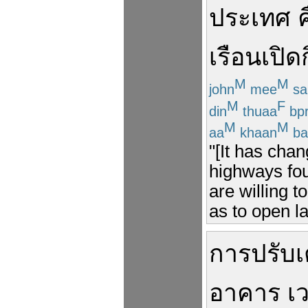
ประเทศ
ค
เรือน
เปิด
M
M
john
mee
sa
M
F
din
thuaa
bp
M
M
aa
khaan
ba
"[It has chan
highways fou
are willing t
as to open la
การ
ปรับ
เ
อาคาร
เว