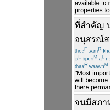
available to
properties to
ที่
สำคัญ
อนุสรณ์
F
R
thee
sam
kh
L
M
L
ja
bpen
a
n
R
M
thaa
waawn
"Most import
will become 
there perman
จน
มี
สภา