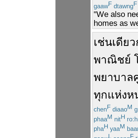
F
F
gaaw
dtawng
"We also nee
homes as wel
เช่นเดียว
พาณิชย์
พยาบาล
ทุก
แห่งห
F
M
chen
diaao
g
M
H
phaa
nit
ro:h
H
M
pha
yaa
baa
L
F