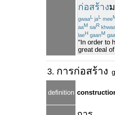
ก่อสร้าง
ม
L
L
gwaa
ja
mee
M
R
aa
sai
khwa
H
M
lae
gaan
ga
"In order to
great deal o
การ
ก่อสร้าง
3.
g
definition
constructio
การ