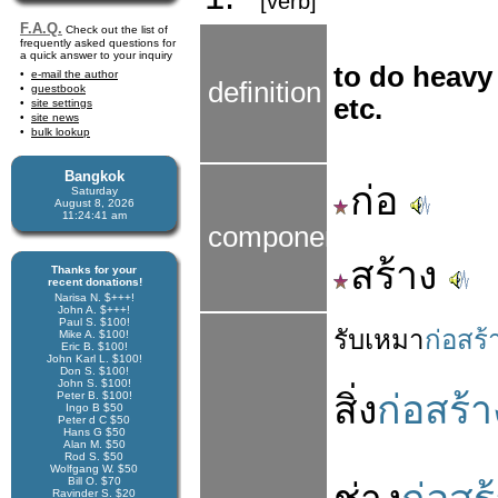
[verb]
F.A.Q.
Check out the list of
frequently asked questions for
a quick answer to your inquiry
to do heavy
e-mail the author
definition
guestbook
etc.
site settings
site news
bulk lookup
Bangkok
ก่อ
Saturday
August 8, 2026
11:24:42 am
components
สร้าง
Thanks for your
recent donations!
Narisa N. $+++!
John A. $+++!
Paul S. $100!
รับเหมา
ก่อสร้
Mike A. $100!
Eric B. $100!
John Karl L. $100!
Don S. $100!
John S. $100!
สิ่ง
ก่อสร้า
Peter B. $100!
Ingo B $50
Peter d C $50
Hans G $50
Alan M. $50
Rod S. $50
Wolfgang W. $50
Bill O. $70
Ravinder S. $20