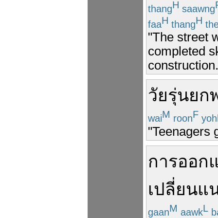
H
thang
saawng
H
H
faa
thang
th
"The street
completed sk
construction.
วัยรุ่น
ยก
M
F
wai
roon
yoh
"Teenagers g
การ
ออก
เปลี่ยน
แน
M
L
gaan
aawk
b