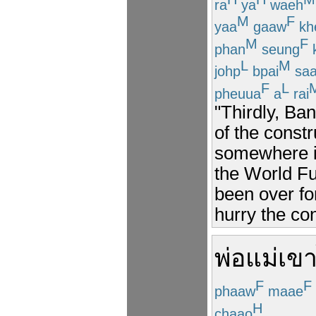
ra
ya
waeh
M
F
yaa
gaaw
kh
M
F
phan
seung
L
M
johp
bpai
sa
F
L
pheuua
a
rai
"Thirdly, Ba
of the const
somewhere in
the World F
been over fo
hurry the co
พ่อแม่
เข
F
F
phaaw
maae
H
chaao