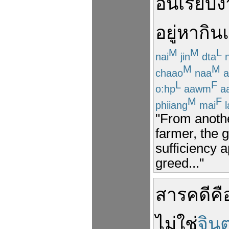
อัน
เรียบง
อยู่หากิน
M
M
L
nai
jin
dta
n
M
M
chaao
naa
a
L
F
o:hp
aawm
a
M
F
phiiang
mai
l
"From another
farmer, the 
sufficiency a
greed..."
สารคดี
คื
ไม่ใช่
จิน