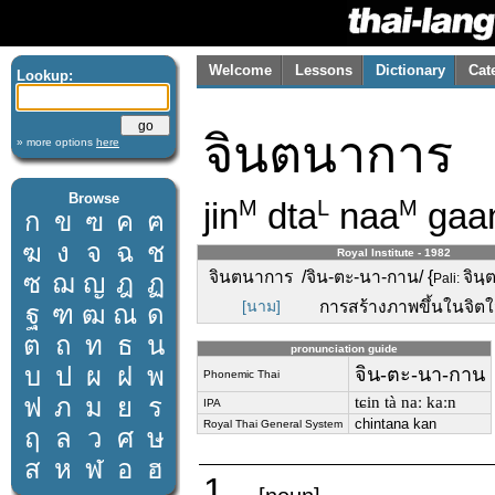
Welcome
Lessons
Dictionary
Cat
Lookup:
จินตนาการ
» more options
here
Browse
jin
dta
naa
gaa
M
L
M
ก
ข
ฃ
ค
ฅ
ฆ
ง
จ
ฉ
ช
Royal Institute - 1982
จินตนาการ /จิน-ตะ-นา-กาน/ {
จิน
ซ
ฌ
ญ
ฎ
ฏ
Pali:
[นาม]
การสร้างภาพขึ้นในจิตใ
ฐ
ฑ
ฒ
ณ
ด
ต
ถ
ท
ธ
น
pronunciation guide
บ
ป
ผ
ฝ
พ
จิน-ตะ-นา-กาน
Phonemic Thai
ฟ
ภ
ม
ย
ร
tɕin tà naː kaːn
IPA
chintana kan
Royal Thai General System
ฤ
ล
ว
ศ
ษ
ส
ห
ฬ
อ
ฮ
1.