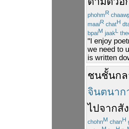
ตาม
ตัว
อั
R
phohm
chaaw
R
H
maai
chat
dt
M
L
bpai
jaak
the
"I enjoy poe
we need to u
is written do
ชนชั้นกล
จินตนาก
ไป
จาก
สั
M
H
chohn
chan
M
H