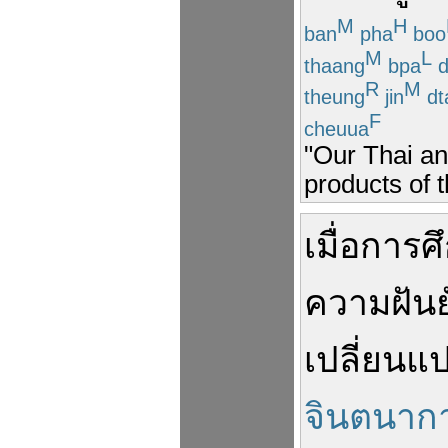
M
H
ban
pha
boo
M
L
thaang
bpa
d
R
M
theung
jin
dt
F
cheuua
"Our Thai an
products of t
เมื่อ
การศ
ความ
ฝัน
เปลี่ยนแ
จินตนาก