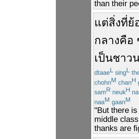
than their pe
แต่
สิ่งที่
ย้
กลาง
คือ
เป็น
ชาว
L
L
dtaae
sing
th
M
H
chohn
chan
R
H
sam
neuk
na
M
M
naa
gaan
"But there is
middle class;
thanks are fi