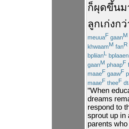
ก็
ผุด
ขึ้น
ม
ลูก
เก่ง
กว่
F
M
meuua
gaan
M
R
khwaam
fan
L
bpliian
bplaaen
M
F
gaan
phaap
F
F
maae
gaaw
p
F
F
maae
thee
dt
"When educat
dreams remai
respond to t
sprout up in
parents who 