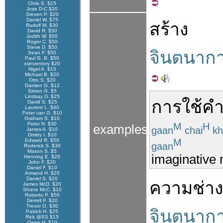
Chris S. $15
Jose D-C $20
Steven P. $20
Daniel W. $75
สร้าง
Rudolf M. $30
David R. $50
Judith W. $50
Roger C. $50
Steve D. $50
จินตนาก
Sean F. $50
Paul G. B. $50
xsinventory $20
Nigel A. $15
Michael B. $20
Otto S. $20
Damien G. $12
Simon G. $5
Lindsay D. $25
การ
ใช้
ค
David S. $25
Laurent L. $40
Peter van G. $10
Graham S. $10
Peter N. $30
M
H
examples
gaan
chai
k
James A. $10
Dmitry I. $10
M
Edward R. $50
gaan
Roderick S. $30
Mason S. $5
imaginative 
Henning E. $20
John F. $20
Daniel F. $10
Armand H. $20
Daniel S. $20
ความ
ช่าง
James McD. $20
Shane McC. $10
Roberto P. $50
Derrell P. $20
Trevor O. $30
จินตนาก
Patrick H. $25
Rick @SS $15
Gene H. $10