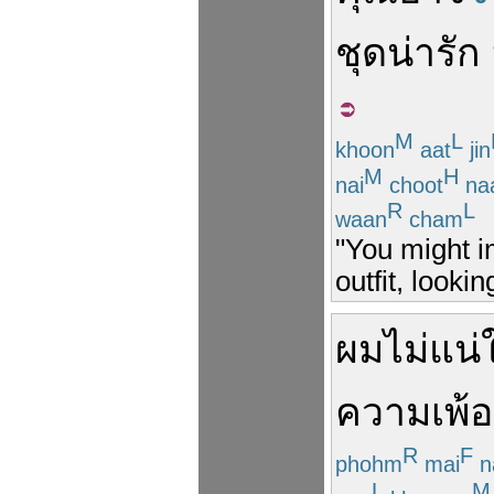
ชุด
น่ารัก
M
L
khoon
aat
jin
M
H
nai
choot
na
R
L
waan
cham
"You might i
outfit, looki
ผม
ไม่
แน่
ความเพ้อ
R
F
phohm
mai
n
L
M