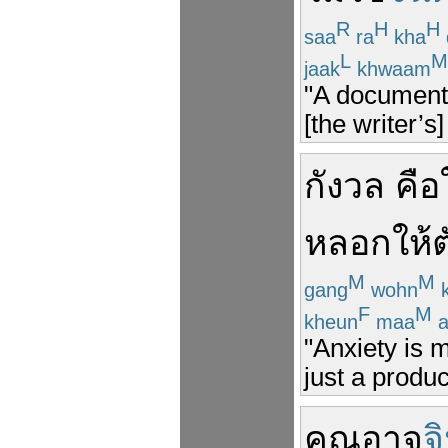
R
H
H
saa
ra
kha
L
M
jaak
khwaam
"A documenta
[the writer’s
กังวล
คือ
หลอก
ให้
ต
M
M
gang
wohn
k
F
M
kheun
maa
a
"Anxiety is m
just a produc
คุณ
อาจ
จ