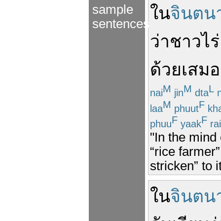
sample
ใน
จินตน
sentences
ว่า
ชาวไร่
ด้วย
เสมอ
M
M
L
nai
jin
dta
n
M
F
laa
phuut
kh
F
F
phuu
yaak
rai
"In the mind
“rice farmer
stricken” to it
ใน
จินตน