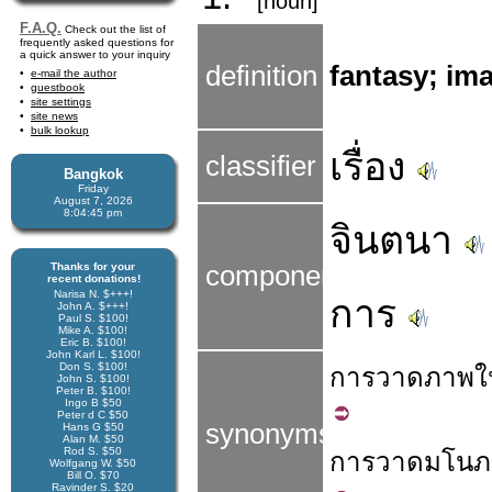
[noun]
F.A.Q.
Check out the list of
frequently asked questions for
a quick answer to your inquiry
definition
fantasy; im
e-mail the author
guestbook
site settings
site news
bulk lookup
เรื่อง
classifier
Bangkok
Friday
August 7, 2026
8:04:46 pm
จินตนา
Thanks for your
components
recent donations!
Narisa N. $+++!
การ
John A. $+++!
Paul S. $100!
Mike A. $100!
Eric B. $100!
John Karl L. $100!
Don S. $100!
การ
วาดภาพใ
John S. $100!
Peter B. $100!
Ingo B $50
Peter d C $50
synonyms
Hans G $50
Alan M. $50
Rod S. $50
การ
วาด
มโนภ
Wolfgang W. $50
Bill O. $70
Ravinder S. $20