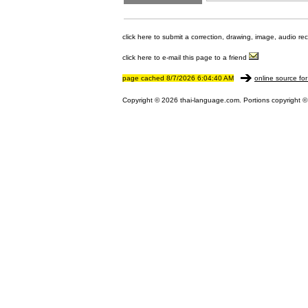
click here to submit a correction, drawing, image, audio re
click here to e-mail this page to a friend
page cached 8/7/2026 6:04:40 AM
online source for
Copyright © 2026 thai-language.com. Portions copyright © 