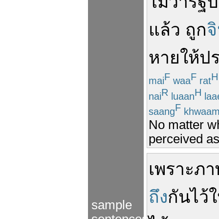
ไม่ว่า
รัฐ
แล้ว
ถูก
จ
หาย
ให้
ปร
F
F
H
mai
waa
rat
R
H
nai
luaan
laa
F
saang
khwaa
No matter wh
perceived as
เพราะ
ภา
ถึง
กัน
ไว้
ใ
sample