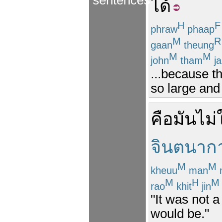
sentences
ได้
H
F
phraw
phaap
M
R
gaan
theung
M
M
john
tham
ja
...because t
so large and
คือ
มัน
ไม่
จินตนากา
M
M
kheuu
man
M
H
M
rao
khit
jin
"It was not 
would be."