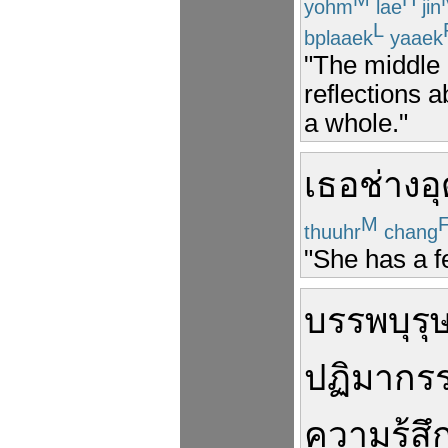
yohm
lae
jin
L
bplaaek
yaaek
"The middle 
reflections a
a whole."
เธอ
ช่าง
อ
M
thuuhr
chang
"She has a fe
บรรพบุรุ
ปฏิมากร
ความรู้สึ