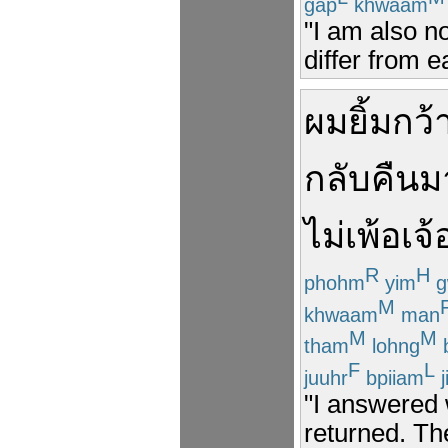
gap
khwaam
"I am also n
differ from e
ผม
ยิ้ม
กว้
กลับคืน
ม
ไม่
เพ้อเจ้
R
H
phohm
yim
g
M
khwaam
man
M
M
tham
lohng
b
F
L
juuhr
bpiiam
j
"I answered 
returned. The