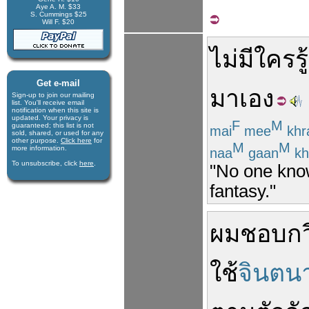
Aye A. M. $33
S. Cummings $25
Will F. $20
ไม่มีใคร
รู
Get e-mail
มา
เอง
Sign-up to join our mail­ing
list. You'll receive e­mail
notification when this site is
updated. Your privacy is
F
M
guaran­teed; this list is not
mai
mee
khr
sold, shared, or used for any
other purpose.
Click here
for
M
M
more infor­mation.
naa
gaan
kh
To unsubscribe, click
here
.
"No one know
fantasy."
ผม
ชอบ
กว
ใช้
จินตน