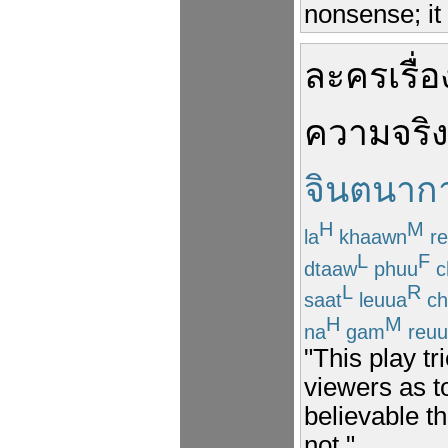
nonsense; it 
ละคร
เรื่อ
ความจริง
จินตนาก
H
M
la
khaawn
re
L
F
dtaaw
phuu
c
L
R
saat
leuua
ch
H
M
na
gam
reuu
"This play tr
viewers as to
believable t
not."