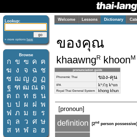
Welcome
Lessons
Dictionary
Cat
Lookup:
ของคุณ
» more options
here
Browse
khaawng
khoon
R
M
ก
ข
ฃ
ค
ฅ
ฆ
ง
จ
ฉ
ช
pronunciation guide
ของ-คุน
ซ
ฌ
ญ
ฎ
ฏ
Phonemic Thai
kʰɔ̌ːŋ kʰun
ฐ
ฑ
ฒ
ณ
ด
IPA
khong khun
Royal Thai General System
ต
ถ
ท
ธ
น
บ
ป
ผ
ฝ
พ
[pronoun]
ฟ
ภ
ม
ย
ร
ฤ
ล
ว
ศ
ษ
definition
nd
[2
person possessive]
ส
ห
ฬ
อ
ฮ