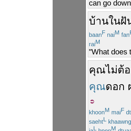
can go down 
บ้าน
ใน
ฝั
F
M
baan
nai
fan
M
rai
"What does t
คุณ
ไม่
ต้อ
คุณ
ดอก
M
F
khoon
mai
d
L
saeht
khaawn
L
M
ja
bpen
dtua