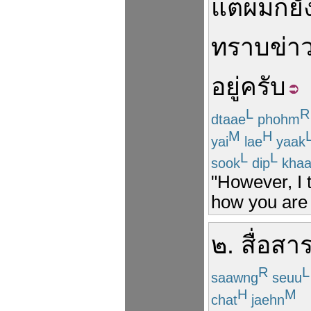
แต่
ผม
ก็
ยั
ทราบ
ข่า
อยู่
ครับ
L
R
dtaae
phohm
M
H
yai
lae
yaak
L
L
sook
dip
kha
"However, I 
how you are 
๒
.
สื่อสา
R
L
saawng
seuu
H
M
chat
jaehn