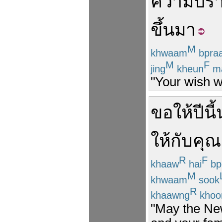
ความปร
ขึ้นมา
M
khwaam
bpraa
M
F
jing
kheun
m
"Your wish w
ขอให้
ปีนี้
ให้
กับ
คุณ
R
F
khaaw
hai
bp
M
khwaam
sook
R
khaawng
khoo
"May the New