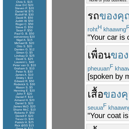
"None of your business."
Chris S. $15
Jose D-C $20
Steven P. $20
Daniel W. $75
รถ
ของคุ
Rudolf M. $30
David R. $50
Judith W. $50
Roger C. $50
H
Steve D. $50
roht
khaawng
Sean F. $50
Paul G. B. $50
"Your car is 
xsinventory $20
Nigel A. $15
Michael B. $20
Otto S. $20
Damien G. $12
เพื่อน
ของ
Simon G. $5
Lindsay D. $25
David S. $25
Laurent L. $40
F
Peter van G. $10
pheuuan
khaa
Graham S. $10
Peter N. $30
[spoken by m
James A. $10
Dmitry I. $10
Edward R. $50
Roderick S. $30
Mason S. $5
เสื้อ
ของค
Henning E. $20
John F. $20
Daniel F. $10
Armand H. $20
Daniel S. $20
F
seuua
khaawn
James McD. $20
Shane McC. $10
Roberto P. $50
"Your coat is
Derrell P. $20
Trevor O. $30
Patrick H. $25
Rick @SS $15
Gene H. $10