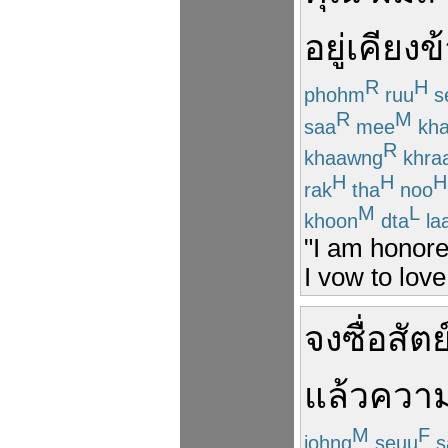
อยู่
เคียงข
R
H
phohm
ruu
s
R
M
saa
mee
kh
R
khaawng
khra
H
H
H
rak
tha
noo
M
L
khoon
dta
la
"I am honore
I vow to lov
จง
ซื่อสัตย
แล้ว
ความร
M
F
johng
seuu
s