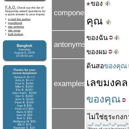
ของ
F.A.Q.
Check out the list of
components
frequently asked questions for
a quick answer to your inquiry
คุณ
e-mail the author
guestbook
site settings
site news
bulk lookup
ของ
ฉัน
antonyms
Bangkok
Saturday
ของ
ผม
August 8, 2026
10:38:55 pm
ดินสอ
ของคุณ
Thanks for your
recent donations!
Narisa N. $+++!
เลขมงคล
John A. $+++!
examples
Paul S. $100!
Mike A. $100!
Eric B. $100!
John Karl L. $100!
ของคุณ
Don S. $100!
John S. $100!
Peter B. $100!
Ingo B $50
Peter d C $50
Hans G $50
ไม่ใช่
ธุระ
กงก
Alan M. $50
Rod S. $50
Wolfgang W. $50
F
F
H
H
M
Bill O. $70
mai
chai
thoo
ra
gohng
Ravinder S. $20