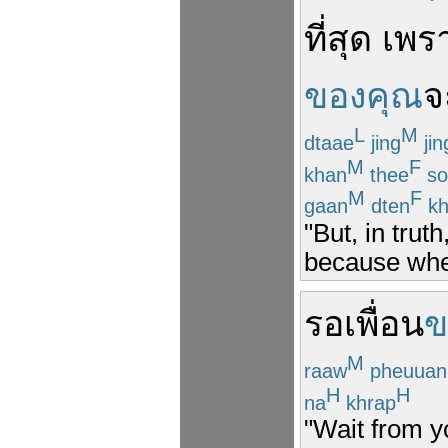
ที่สุด
เพร
ของคุณ
จ
L
M
dtaae
jing
jin
M
F
khan
thee
so
M
F
gaan
dten
kh
"But, in trut
because when
รอ
เพื่อน
ข
M
raaw
pheuuan
H
H
na
khrap
"Wait from yo