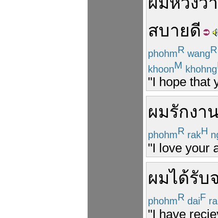
ผมหวังว่า
สบายดี
R
R
phohm
wang
M
khoon
khohng
"I hope that 
ผม
รัก
งาน
R
H
phohm
rak
n
"I love your 
ผม
ได้รับ
R
F
phohm
dai
ra
"I have recie