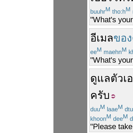
M
M
buuhr
tho:h
"What's you
อีเมล
ของ
M
M
ee
maehn
k
"What's your
ดูแล
ตัวเ
ครับ
M
M
duu
laae
dtu
M
M
khoon
dee
d
"Please take