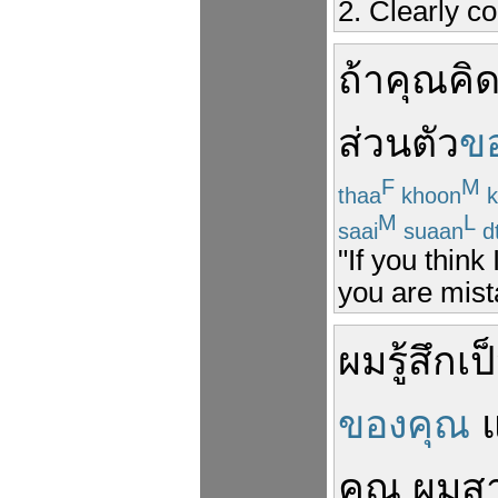
2. Clearly c
ถ้า
คุณ
คิด
ส่วนตัว
ข
F
M
thaa
khoon
k
M
L
saai
suaan
d
"If you thin
you are mist
ผม
รู้สึกเ
ของคุณ
คุณ
ผม
ส