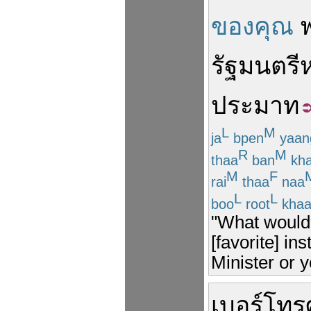
ของคุณ
รัฐมนตรี
ห
ประมาท
L
M
ja
bpen
yaan
R
M
thaa
ban
kh
M
F
rai
thaa
naa
L
L
boo
root
kha
"What would 
[favorite] in
Minister or 
เบอร์โทรศ