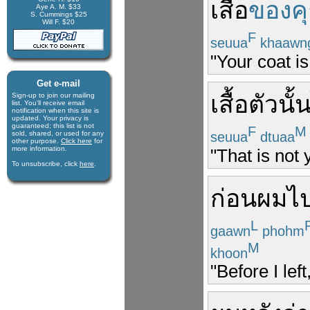
เสื้อ
ของค
Aye A. M. $33
S. Cummings $25
Will F. $20
F
seuua
khaawn
"Your coat is 
Get e-mail
เสื้อ
ตัว
นั้
Sign-up to join our mail­ing
list. You'll receive e­mail
notification when this site is
updated. Your privacy is
guaran­teed; this list is not
F
M
seuua
dtuaa
sold, shared, or used for any
other purpose.
Click here
for
more infor­mation.
"That is not 
To unsubscribe, click
here
.
ก่อน
ผม
ไ
L
gaawn
phohm
M
khoon
"Before I left