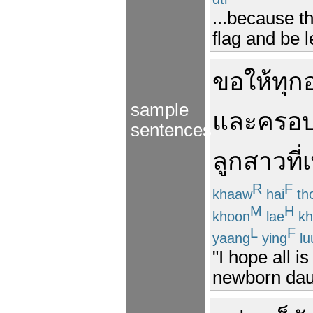
...because th
flag and be l
ขอให้
ทุก
sample
และ
ครอบ
sentences
ลูกสาว
ที่
เ
R
F
khaaw
hai
th
M
H
khoon
lae
kh
L
F
yaang
ying
lu
"I hope all i
newborn dau