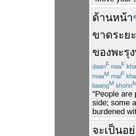
ด้านหน้า
ขาดระย
ของ
พะรุง
F
F
daan
naa
kha
M
F
maa
mai
kha
M
baang
khohn
"People are 
side; some a
burdened wi
จะ
เป็น
อย