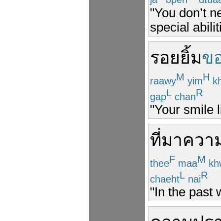
"You don’t n
special abilit
รอยยิ้ม
ข
M
H
raawy
yim
k
L
R
gap
chan
"Your smile l
ที่มา
ความ
F
M
thee
maa
kh
L
R
chaeht
nai
"In the past