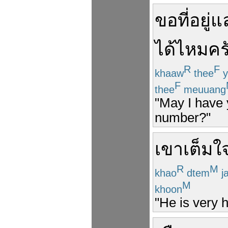
ขอ
ที่อยู่
แ
ได้ไหม
คร
R
F
khaaw
thee
y
F
thee
meuuang
"May I have
number?"
เขา
เต็มใ
R
M
khao
dtem
ja
M
khoon
"He is very 