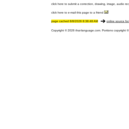
click here to submit a correction, drawing, image, audio re
click here to e-mail this page to a friend
page cached 8/8/2026 8:38:48 AM
online source for
Copyright © 2026 thai-language.com. Portions copyright © 