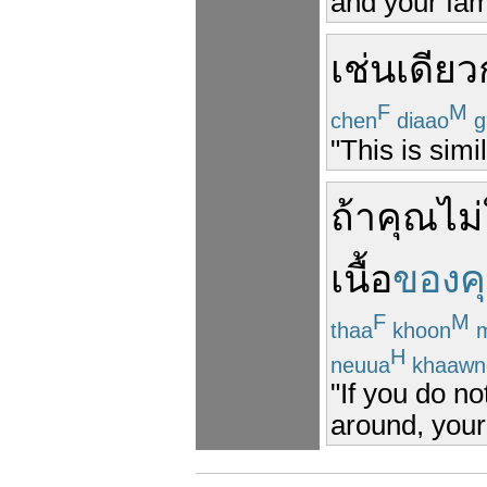
and your fami
เช่นเดียว
F
M
chen
diaao
g
"This is sim
ถ้า
คุณ
ไม่
เนื้อ
ของค
F
M
thaa
khoon
m
H
neuua
khaawn
"If you do no
around, your