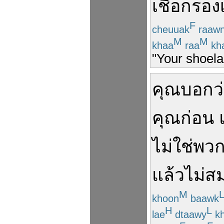
เชือกรองเ
F
cheuuak
raaw
M
M
khaa
raa
kh
"Your shoelac
คุณ
บอกว
คุณ
ก่อน
ไม่ใช่
พว
แล้ว
ไม่ส
M
khoon
baawk
H
L
lae
dtaawy
kh