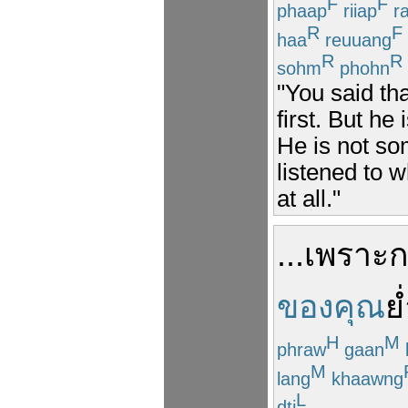
F
F
phaap
riiap
r
R
F
haa
reuuang
R
R
sohm
phohn
"You said th
first. But he
He is not so
listened to 
at all."
...
เพราะ
ก
ของคุณ
ย
H
M
phraw
gaan
M
lang
khaawng
L
dti