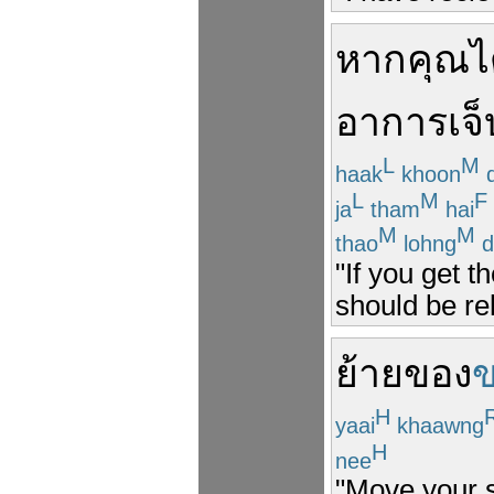
หาก
คุณ
ไ
อาการ
เจ
L
M
haak
khoon
d
L
M
F
ja
tham
hai
M
M
thao
lohng
d
"If you get 
should be re
ย้าย
ของ
ข
H
yaai
khaawng
H
nee
"Move your s