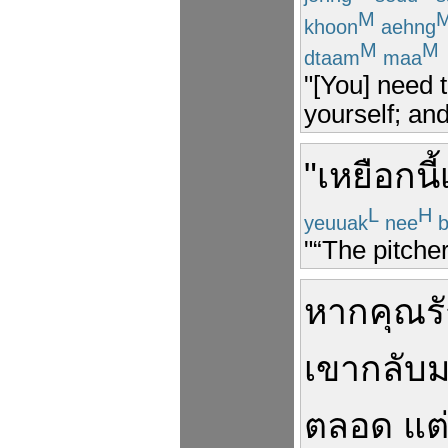
M
khoon
aehng
M
M
dtaam
maa
"[You] need 
yourself; and,
"
เหยือก
นี้
L
H
yeuuak
nee
b
"“The pitcher
หาก
คุณ
ร
เขา
กลับ
ตลอด
แต