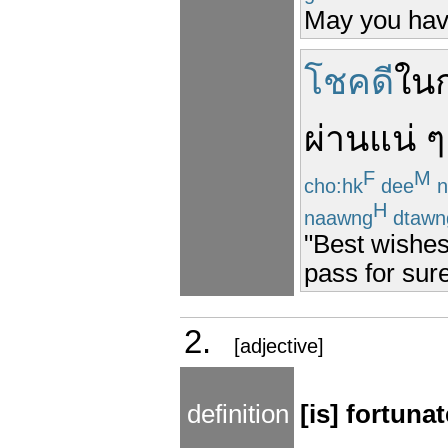
May you have
โชคดี
ใน
ผ่าน
แน่
ๆ
F
M
cho:hk
dee
n
H
naawng
dtawn
"Best wishes
pass for sure
2.
[adjective]
definition
[is] fortuna