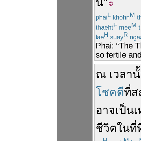
นี้
"
L
M
phai
khohn
th
F
M
thaeht
mee
t
H
R
lae
suay
nga
Phai: “The Th
so fertile and
ณ
เวลานั
โชคดี
ที่
ส
อาจ
เป็น
เ
ชีวิต
ใน
ที่
ท
H
M