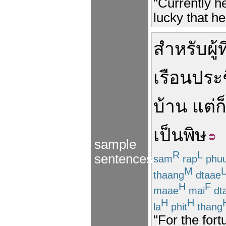
"Currently h
lucky that he
สำหรับ
ผู้
ที
เรือน
ประ
บ้าน
แต่
ก
เป็นพิษ
sample
R
L
sentences
sam
rap
phu
M
thaang
dtaae
H
F
maae
mai
dt
H
H
la
phit
thang
"For the fort