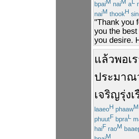
M
M
L
bpai
nai
a
n
M
H
nai
thook
sin
"Thank you fo
you the best 
you desire.
แล้ว
พอ
เร
ประมาณ
เจริญรุ่งเ
H
M
laaeo
phaaw
F
L
phuut
bpra
m
F
M
hai
rao
baae
M
bpai