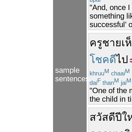
"And, once I
something li
successful’ 
ครู
ชาย
เห
โชคดี
ไป
sample
M
M
khruu
chaai
sentences
F
M
M
dai
than
jai
"One of the 
the child in 
สวัสดีปีใ