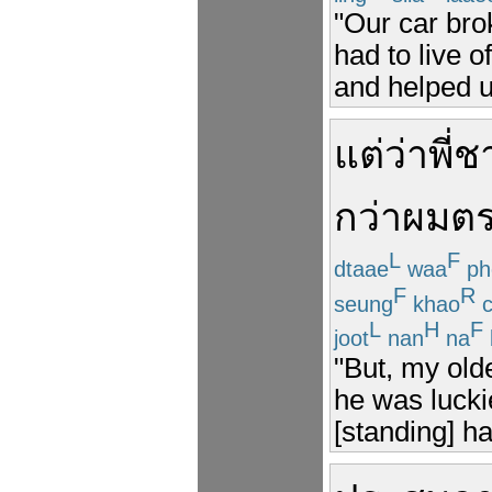
"Our car bro
had to live o
and helped u
แต่ว่า
พี่
กว่า
ผม
ตร
L
F
dtaae
waa
ph
F
R
seung
khao
c
L
H
F
joot
nan
na
"But, my old
he was lucki
[standing] ha