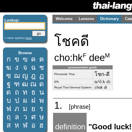
Welcome
Lessons
Dictionary
Cat
Lookup:
โชคดี
» more options
here
Browse
cho:hk
dee
F
M
ก
ข
ฃ
ค
ฅ
ฆ
ง
จ
ฉ
ช
pronunciation guide
โชก-ดี
ซ
ฌ
ญ
ฎ
ฏ
Phonemic Thai
tɕʰôːk diː
ฐ
ฑ
ฒ
ณ
ด
IPA
chok di
Royal Thai General System
ต
ถ
ท
ธ
น
บ
ป
ผ
ฝ
พ
1.
[phrase]
ฟ
ภ
ม
ย
ร
ฤ
ล
ว
ศ
ษ
ส
ห
ฬ
อ
ฮ
definition
"Good luck!