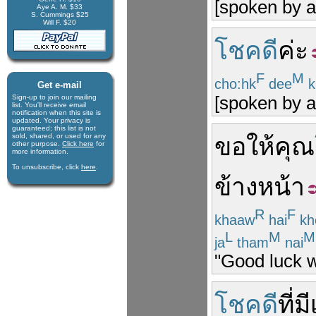
[spoken by a
Aye A. M. $33
S. Cummings $25
Will F. $20
โชคดี
ค่ะ
F
M
cho:hk
dee
k
Get e-mail
[spoken by a
Sign-up to join our mail­ing
list. You'll receive e­mail
notification when this site is
updated. Your privacy is
guaran­teed; this list is not
sold, shared, or used for any
ขอให้
คุณ
other purpose.
Click here
for
more infor­mation.
To unsubscribe, click
here
.
ข้างหน้า
R
F
khaaw
hai
kh
L
M
M
ja
tham
nai
"Good luck wi
โชคดี
ที่
มี