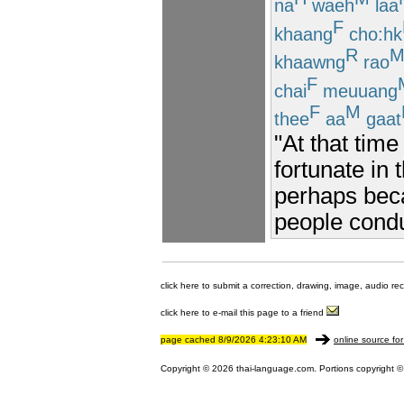
na
waeh
laa
F
khaang
cho:hk
R
khaawng
rao
F
chai
meuuang
F
M
thee
aa
gaat
"At that time
fortunate in
perhaps beca
people conduc
click here to submit a correction, drawing, image, audio re
click here to e-mail this page to a friend
page cached 8/9/2026 4:23:10 AM
online source for
Copyright © 2026 thai-language.com. Portions copyright © 