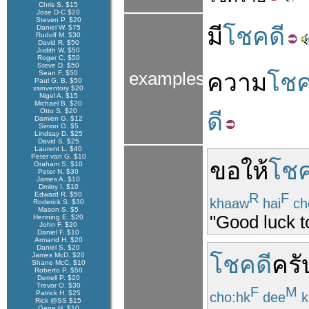
Chris S. $15
Jose D-C $20
Steven P. $20
มี
โชคดี
Daniel W. $75
Rudolf M. $30
David R. $50
Judith W. $50
Roger C. $50
Steve D. $50
Sean F. $50
examples
ความ
โช
Paul G. B. $50
xsinventory $20
Nigel A. $15
Michael B. $20
Otto S. $20
ดี
Damien G. $12
Simon G. $5
Lindsay D. $25
David S. $25
Laurent L. $40
Peter van G. $10
ขอ
ให้
โชค
Graham S. $10
Peter N. $30
James A. $10
Dmitry I. $10
Edward R. $50
R
F
khaaw
hai
ch
Roderick S. $30
Mason S. $5
"Good luck t
Henning E. $20
John F. $20
Daniel F. $10
Armand H. $20
Daniel S. $20
James McD. $20
โชคดี
ครั
Shane McC. $10
Roberto P. $50
Derrell P. $20
Trevor O. $30
F
M
Patrick H. $25
cho:hk
dee
k
Rick @SS $15
Gene H. $10