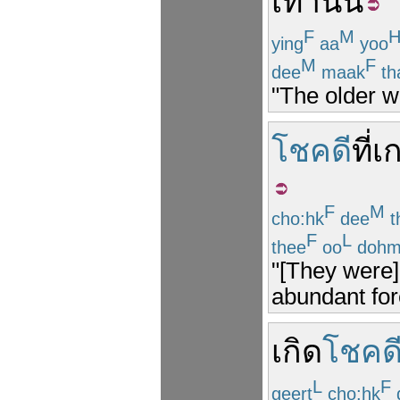
เท่านั้น
F
M
ying
aa
yoo
M
F
dee
maak
th
"The older w
โชคดี
ที่
เ
F
M
cho:hk
dee
t
F
L
thee
oo
doh
"[They were]
abundant for
เกิด
โชคด
L
F
geert
cho:hk