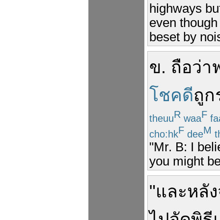
highways but
even though 
beset by noi
ข
.
ถือว่า
โชคดี
ถูก
R
F
theuu
waa
fa
F
M
cho:hk
dee
t
"Mr. B: I be
you might be 
"
และ
หลั
ไป
จัด
พิธ