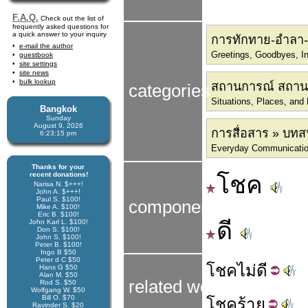
F.A.Q.
Check out the list of
frequently asked questions for
a quick answer to your inquiry
การทักทาย-อำลา
e-mail the author
Greetings, Goodbyes, In
guestbook
site settings
site news
bulk lookup
สถานการณ์ สถานที
categories
Situations, Places, and
Bangkok
Sunday
August 9, 2026
การสื่อสาร » บท
6:23:16 pm
Everyday Communication
Thanks for your
recent donations!
โชค
Narisa N. $+++!
John A. $+++!
Paul S. $100!
components
Mike A. $100!
Eric B. $100!
ดี
John Karl L. $100!
Don S. $100!
John S. $100!
Peter B. $100!
Ingo B $50
Peter d C $50
โชค
ไม่ดี
Hans G $50
Alan M. $50
related words
Rod S. $50
Wolfgang W. $50
Bill O. $70
โชค
ร้าย
Ravinder S. $20