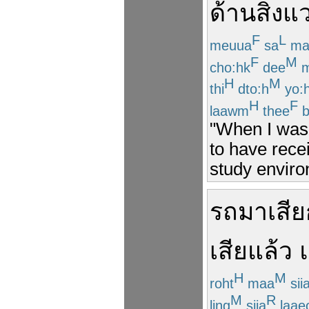
ด้าน
สิ่ง
F
L
meuua
sa
ma
F
M
cho:hk
dee
m
H
M
thi
dto:h
yo:
H
F
laawm
thee
b
"When I was 
to have rece
study enviro
รถ
มา
เสีย
เสียแล้ว
H
M
roht
maa
sii
M
R
ling
siia
laae