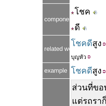
โชค
components
ดี
โชคดี
สูง
related words
บุญ
หัว
โชคดี
สูง
example
ส่วน
ที่
ขอ
แต่
รถรา
ก