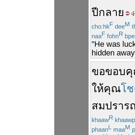
ปีกลาย
F
M
cho:hk
dee
t
F
R
naa
fohn
bpe
"He was luck
hidden away 
ขอ
ขอบค
ให้คุณ
โช
สมปราร
R
khaaw
khaaw
L
M
phaan
maa
p