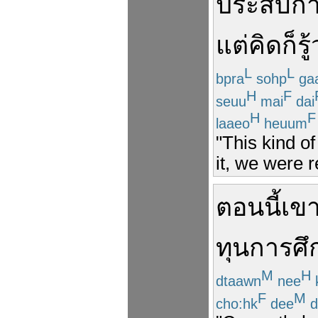
ประสบกา
แต่
คิด
ก็
รู
L
L
bpra
sohp
ga
H
F
seuu
mai
dai
H
F
laaeo
heuum
"This kind of
it, we were 
ตอนนี้
เข
ทุนการศึ
M
H
dtaawn
nee
F
M
cho:hk
dee
d