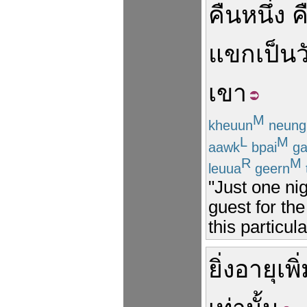
คืน
หนึ่ง
ค
แขก
เป็น
ว
เขา
M
kheuun
neung
L
M
aawk
bpai
ga
R
M
leuua
geern
"Just one nig
guest for the
this particul
ยิ่ง
อายุ
เพิ