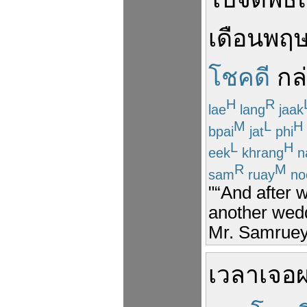
เดือน
พฤ
โชคดี
กล
H
R
lae
lang
jaak
M
L
H
bpai
jat
phi
L
H
eek
khrang
n
R
M
sam
ruay
no
"“And after 
another wed
Mr. Samruey,
เวลา
เจอ