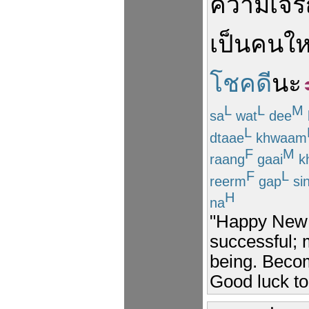
ความเจร
เป็น
คน
ให
โชคดี
นะ
L
L
M
sa
wat
dee
L
dtaae
khwaam
F
M
raang
gaai
k
F
L
reerm
gap
si
H
na
"Happy New 
successful; 
being. Becom
Good luck to