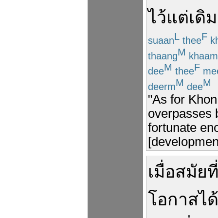
ไว้
แต่เดิม
L
F
suaan
thee
k
M
thaang
khaam
M
F
dee
thee
me
M
M
deerm
dee
"As for Kho
overpasses b
fortunate en
[development
เมื่อ
สมัย
ที
โอกาส
ได