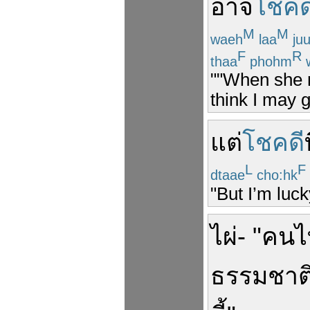
อาจ
โชคด
M
M
waeh
laa
juu
F
R
thaa
phohm
""When she m
think I may g
แต่
โชคดี
ท
L
F
dtaae
cho:hk
"But I’m luck
ไผ่
- "
คนไ
ธรรมชาต