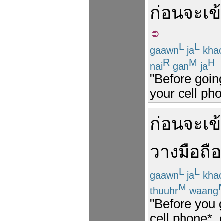
ก่อน
จะ
เข
L
L
gaawn
ja
kha
R
M
H
nai
gan
ja
"Before goin
your cell ph
ก่อน
จะ
เข
วาง
มือถือ
L
L
gaawn
ja
kha
M
thuuhr
waang
"Before you 
cell phone*,