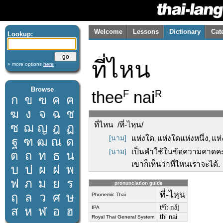
Welcome
Lessons
Dictionary
Cat
Lookup:
ที่ไหน
» more options
here
Browse
thee
nai
F
R
ก
ข
ฃ
ค
ฅ
ฆ
ง
จ
ฉ
ช
ที่ไหน /ที่-ไหฺน/
ซ
ฌ
ญ
ฎ
ฏ
[นาม]
แห่งใด
แห่งใดแห่งหนึ่ง
แห่
ฐ
ฑ
ฒ
ณ
ด
,
,
[นาม]
เป็นคำใช้ในข้อความคาดคะเน
ต
ถ
ท
ธ
น
เขาก็เห็นว่าที่ไหนเราจะได้.
บ
ป
ผ
ฝ
พ
ฟ
ภ
ม
ย
ร
pronunciation guide
ที่-ไหฺน
ฤ
ล
ว
ศ
ษ
Phonemic Thai
tʰîː nǎj
ส
ห
ฬ
อ
ฮ
IPA
thi nai
Royal Thai General System