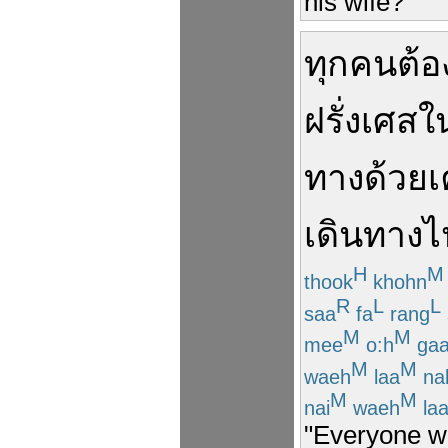
his wife?”"
ทุกคน
ต้อ
ฝรั่งเศส
ใ
ทาง
ด้วย
เ
เดินทาง
ไ
H
M
thook
khohn
R
L
L
saa
fa
rang
M
M
mee
o:h
gaa
M
M
waeh
laa
na
M
M
nai
waeh
la
"Everyone wa