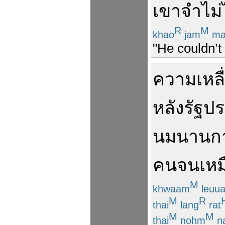
เขา
จำไม่
R
M
khao
jam
ma
"He couldn’t
ความเหลื
หลัง
รัฐป
นมนานก
คนจน
เหม
M
khwaam
leuu
M
R
thai
lang
rat
M
M
thai
nohm
n