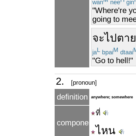
wan
nee
gin
"Where're yo
going to mee
จะ
ไป
ตา
L
M
ja
bpai
dtaai
"Go to hell!"
2.
[pronoun]
definition
anywhere; somewhere
ที่
components
ไหน