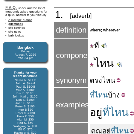
F.A.Q.
Check out the list of
1.
frequently asked questions for
[adverb]
a quick answer to your inquiry
e-mail the author
guestbook
definition
site settings
where; wherever
site news
bulk lookup
ที่
Bangkok
Friday
components
August 7, 2026
7:56:35 pm
ไหน
Thanks for your
recent donations!
synonym
ตรง
ไหน
Narisa N. $+++!
John A. $+++!
Paul S. $100!
Mike A. $100!
ที่ไหน
บ้าง
Eric B. $100!
John Karl L. $100!
Don S. $100!
examples
John S. $100!
Peter B. $100!
อยู่
ที่ไหน
Ingo B $50
Peter d C $50
Hans G $50
Alan M. $50
Rod S. $50
Wolfgang W. $50
คุณ
อยู่
ที่ไหน
Bill O. $70
Ravinder S. $20