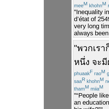
M
M
mee
khohn
"Inequality i
d’état of 254
very long ti
always been 
"
พวกเรา
ก
หนึ่ง
จะ
มี
F
M
phuaak
rao
g
R
M
saa
khohn
n
M
M
tham
miia
"“People like
an educatio