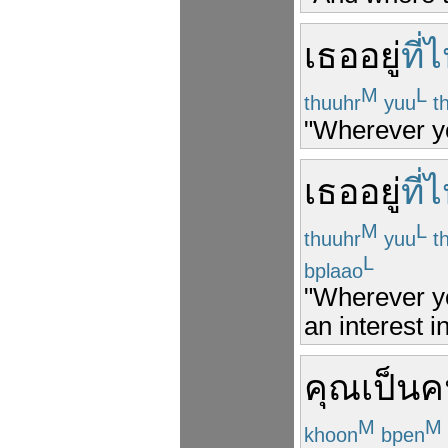
เธอ
อยู่
ที่
M
L
thuuhr
yuu
t
"Wherever yo
เธอ
อยู่
ที่
M
L
thuuhr
yuu
t
L
bplaao
"Wherever y
an interest i
คุณ
เป็น
ค
M
M
khoon
bpen