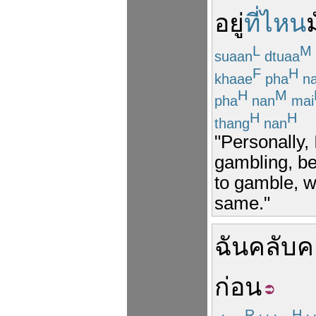
อยู่
ที่ไหน
L
M
suaan
dtuaa
F
H
khaae
pha
n
H
M
pha
nan
mai
H
H
thang
nan
"Personally, 
gambling, bec
to gamble, w
same."
ฉัน
คลับค
ก่อน
R
H