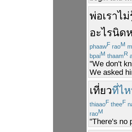
พ่อ
เรา
ไม่
ร
อะไร
นิด
F
M
phaaw
rao
m
M
R
bpai
thaam
"We don't kn
We asked him 
เที่ยว
ที่ไ
F
F
thiaao
thee
n
M
rao
"There's no 