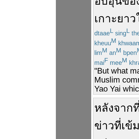
อบอุ่น
ขอ
เกาะยาว
L
L
dtaae
sing
th
M
kheuu
khwaa
M
M
lim
an
bpen
F
M
mai
mee
khr
"But what ma
Muslim comm
Yao Yai whic
หลังจากที
ข่าว
ที่
เข้