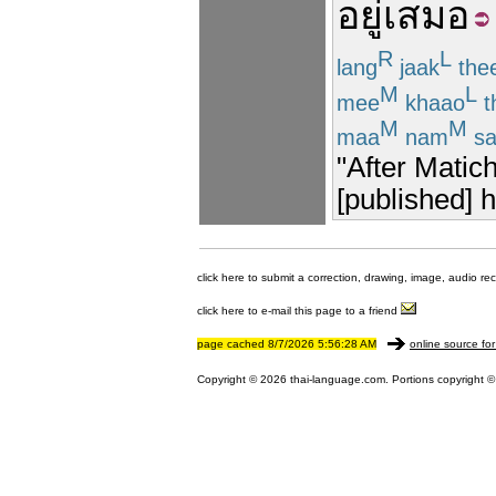
อยู่
เสมอ
R
L
lang
jaak
the
M
L
mee
khaao
t
M
M
maa
nam
s
"After Matich
[published] 
click here to submit a correction, drawing, image, audio re
click here to e-mail this page to a friend
page cached 8/7/2026 5:56:28 AM
online source for
Copyright © 2026 thai-language.com. Portions copyright © 