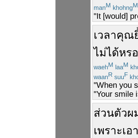
M
M
man
khohng
"It [would] 
เวลา
คุณ
ย
ไม่ได้
หร
M
M
waeh
laa
kh
R
F
waan
suu
kh
"When you sm
"Your smile 
ส่วนตัว
ผ
เพราะ
เอา