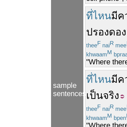
ที่ไหน
มี
ค
ปรองดอง
F
R
thee
nai
mee
M
khwaam
bpra
"Where there
ที่ไหน
มี
ค
sample
sentences
เป็นจริง
F
R
thee
nai
mee
M
khwaam
bpen
"Where there