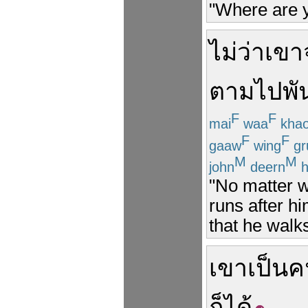
"Where are 
ไม่ว่า
เขา
ตาม
ไป
พั
F
F
mai
waa
kha
F
F
gaaw
wing
gr
M
M
john
deern
h
"No matter w
runs after hi
that he walks 
เขา
เป็น
ค
ก็ได้