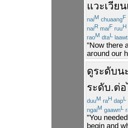
แวะ
เวียน
M
F
nai
chuaang
R
F
H
nai
mai
ruu
M
L
rao
dta
laawt
"Now there 
around our h
ดู
ระดับ
น
ระดับ
.
ต่
M
H
L
duu
ra
dap
M
L
ngai
gaawn
r
"You needed 
begin and wh