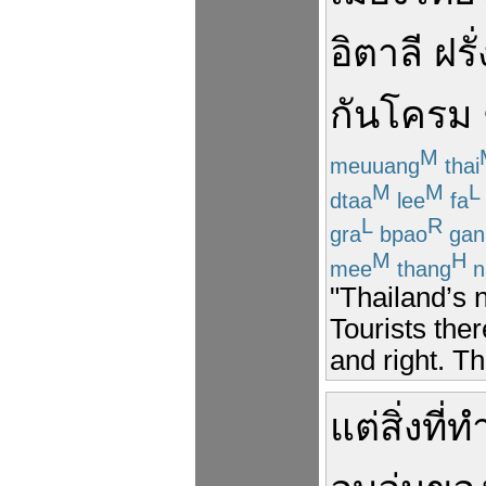
อิตาลี
ฝรั
กัน
โครม
M
meuuang
thai
M
M
L
dtaa
lee
fa
L
R
gra
bpao
gan
M
H
mee
thang
n
"Thailand’s 
Tourists ther
and right. T
แต่
สิ่งที่
ทำ