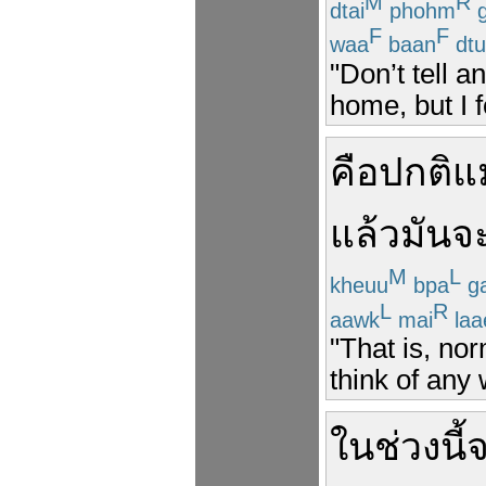
M
R
dtai
phohm
F
F
waa
baan
dtu
"Don’t tell 
home, but I 
คือ
ปกติ
แ
แล้ว
มันจ
M
L
kheuu
bpa
g
L
R
aawk
mai
laa
"That is, nor
think of any
ใน
ช่วงนี้