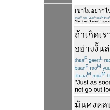
เขา
ไม่
อยาก
ไ
R
F
L
M
khao
mai
yaak
bpai
thee
"He doesn’t want to go a
ถ้า
เกิด
เร
อย่าง
งั้น
ล
F
L
thaa
geert
ra
F
M
baan
rao
yu
M
M
dtuaa
miia
t
"Just as soon 
not go out lo
มัน
คง
หล