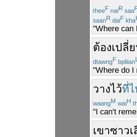
F
R
thee
nai
saa
R
F
saan
dai
kha
"Where can I
ต้อง
เปลี่
F
dtawng
bpliian
"Where do I
วาง
ไว้
ที่
M
H
waang
wai
t
"I can't reme
เขา
ซาวเส