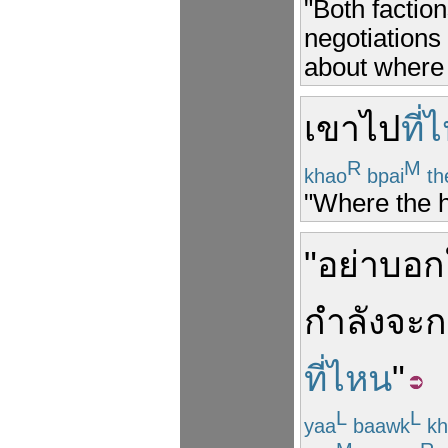
"Both factio
negotiations 
about where 
เขา
ไป
ที่
R
M
khao
bpai
th
"Where the h
"
อย่า
บอก
กำลัง
จะ
ก
ที่ไหน
"
L
L
yaa
baawk
kh