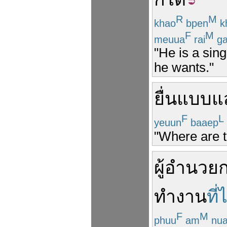
R
M
khao
bpen
k
F
M
meuua
rai
g
"He is a sin
he wants."
ยื่นแบบ
แ
F
L
yeuun
baaep
"Where are ta
ผู้อำนวย
ทำงาน
ที
F
M
phuu
am
nua