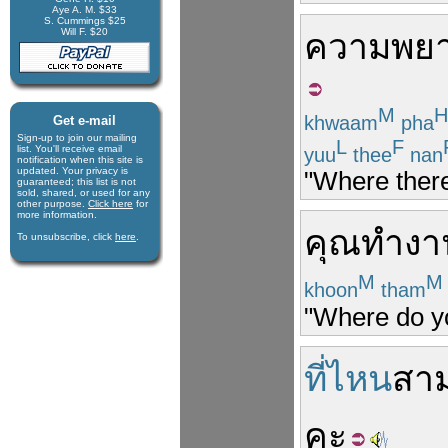
Aye A. M. $33
S. Cummings $25
Will F. $20
ความพย
M
H
khwaam
pha
Get e-mail
Sign-up to join our mail­ing
L
F
list. You'll receive e­mail
yuu
thee
nan
notification when this site is
updated. Your privacy is
"Where there’
guaran­teed; this list is not
sold, shared, or used for any
other purpose.
Click here
for
more infor­mation.
คุณ
ทำงา
To unsubscribe, click
here
.
M
M
khoon
tham
"Where do y
ที่ไหน
สา
คะ