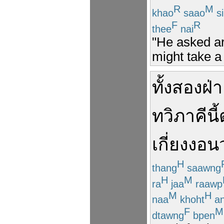
R
M
khao
saao
si
F
R
thee
nai
"He asked a
might take a
ทั้งสอง
ฝ่
ทวิภาคี
นี้
เกี่ยงงอน
H
thang
saawng
H
M
ra
jaa
raawp
M
H
naa
khoht
a
F
M
dtawng
bpen