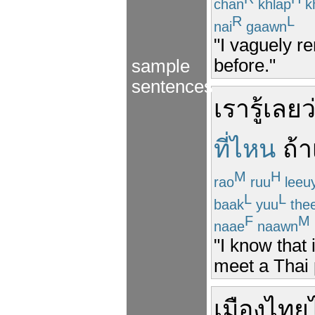
chan
khlap
kh
R
L
nai
gaawn
"I vaguely 
before."
sample
sentences
เรา
รู้
เลย
ว
ที่ไหน
ถ้า
M
H
rao
ruu
leeu
L
L
baak
yuu
the
F
M
naae
naawn
"I know that i
meet a Thai p
เมืองไทย