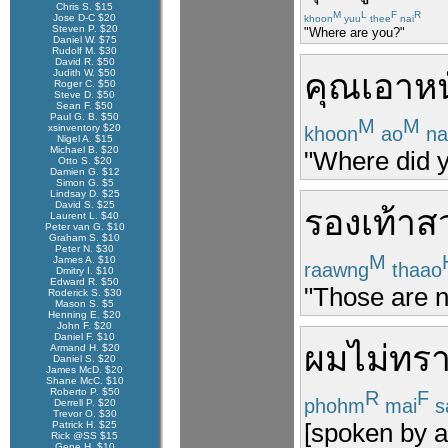
Chris S. $15
M
L
F
R
Jose D-C $20
khoon
yuu
thee
nai
Steven P. $20
"Where are you?"
Daniel W. $75
Rudolf M. $30
David R. $50
Judith W. $50
คุณ
เอา
หน
Roger C. $50
Steve D. $50
Sean F. $50
Paul G. B. $50
M
M
xsinventory $20
khoon
ao
na
Nigel A. $15
Michael B. $20
"Where did 
Otto S. $20
Damien G. $12
Simon G. $5
Lindsay D. $25
David S. $25
รองเท้า
ส
Laurent L. $40
Peter van G. $10
Graham S. $10
Peter N. $30
M
James A. $10
raawng
thaao
Dmitry I. $10
Edward R. $50
"Those are n
Roderick S. $30
Mason S. $5
Henning E. $20
John F. $20
Daniel F. $10
ผม
ไม่ทร
Armand H. $20
Daniel S. $20
James McD. $20
Shane McC. $10
Roberto P. $50
R
F
phohm
mai
s
Derrell P. $20
Trevor O. $30
[spoken by a
Patrick H. $25
Rick @SS $15
Gene H. $10