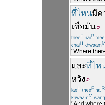
ที่ไหน
มี
ค
เชื่อมั่น
F
R
thee
nai
mee
H
chai
khwaam
"Where there
และ
ที่ไห
หวัง
H
F
R
lae
thee
nai
M
khwaam
wang
"And where t