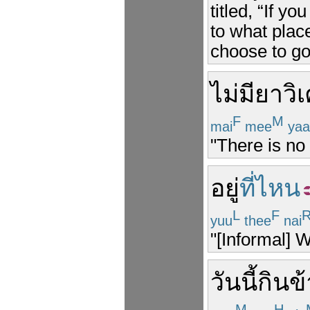
titled, “If y
to what plac
choose to go
ไม่มี
ยาวิ
F
M
mai
mee
yaa
"There is no 
อยู่
ที่ไหน
L
F
yuu
thee
nai
"[Informal] 
วันนี้
กินข
M
H