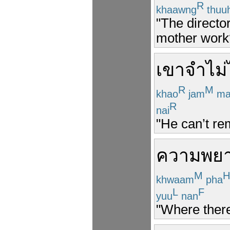
R
khaawng
thuu
"The directo
mother work
เขา
จำไม่
R
M
khao
jam
ma
R
nai
"He can’t re
ความพย
M
H
khwaam
pha
L
F
yuu
nan
"Where there’