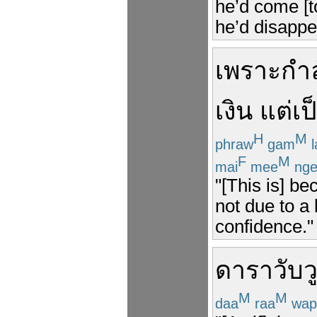
he’d come [t
he’d disappea
เพราะ
กำล
เงิน
แต่
เป
H
M
phraw
gam
l
F
M
mai
mee
nge
"[This is] b
not due to a 
confidence."
ดารา
วับ
ว
M
M
daa
raa
wap