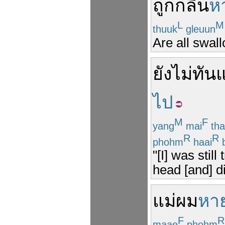
ถูก
กลืน
ห
L
M
thuuk
gleuun
Are all swal
ยัง
ไม่ทัน
แ
ไป
M
F
yang
mai
tha
R
R
phohm
haai
b
"[I] was stil
head [and] d
แม่
ผม
หา
F
R
maae
phohm