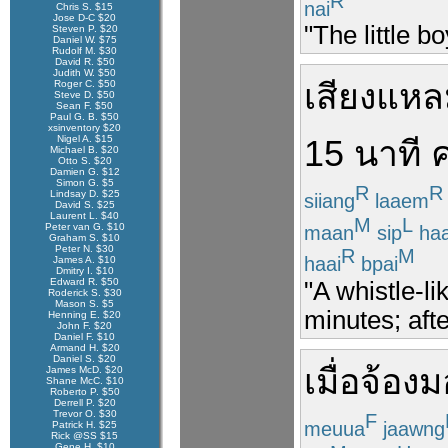
R
nai
Chris S. $15
Jose D-C $20
"The little 
Steven P. $20
Daniel W. $75
Rudolf M. $30
David R. $50
Judith W. $50
เสียง
แหล
Roger C. $50
Steve D. $50
Sean F. $50
Paul G. B. $50
xsinventory $20
Nigel A. $15
15
นาที
ค
Michael B. $20
Otto S. $20
Damien G. $12
Simon G. $5
R
R
Lindsay D. $25
siiang
laaem
David S. $25
Laurent L. $40
M
L
Peter van G. $10
maan
sip
ha
Graham S. $10
Peter N. $30
R
M
haai
bpai
James A. $10
Dmitry I. $10
Edward R. $50
"A whistle-li
Roderick S. $30
Mason S. $5
minutes; after
Henning E. $20
John F. $20
Daniel F. $10
Armand H. $20
Daniel S. $20
เมื่อ
จ้องม
James McD. $20
Shane McC. $10
Roberto P. $50
Derrell P. $20
Trevor O. $30
F
meuua
jaawng
Patrick H. $25
Rick @SS $15
Gene H. $10