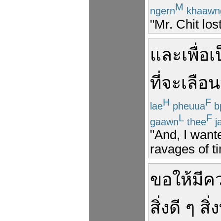
M
ngern
khaawn
"Mr. Chit los
และ
เพื่อเ
ที่
จะ
เลือน
H
F
lae
pheuua
b
L
F
gaawn
thee
j
"And, I wante
ravages of ti
ขอให้
มีค
สิ่ง
ดี
ๆ
สิ่ง