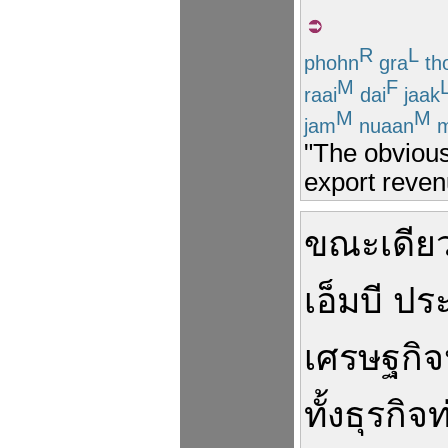
R
L
phohn
gra
th
M
F
raai
dai
jaak
M
M
jam
nuaan
m
"The obvious 
export reven
ขณะเดียว
เอ็มบี
ประ
เศรษฐกิ
ทั้ง
ธุรกิจ
ท