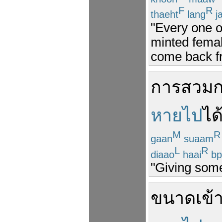
F
R
thaeht
lang
j
"Every one o
minted femal
come back f
การสวม
หายไป
ได
M
R
gaan
suaam
L
R
diaao
haai
bp
"Giving som
ขนาด
เข้