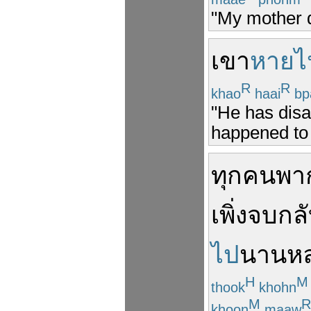
"My mother 
เขา
หายไ
R
R
khao
haai
bp
"He has disa
happened to
ทุกคน
พา
เพิ่ง
จบ
กล
ไป
นาน
ห
H
M
thook
khohn
M
R
khoon
maaw