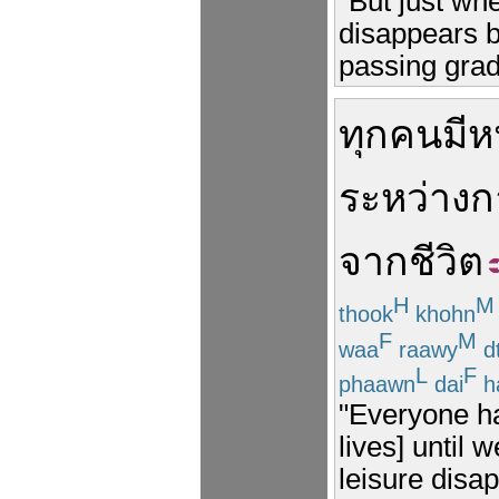
"But just wh
disappears b
passing grad
ทุกคน
มี
หน
ระหว่าง
ก
จาก
ชีวิต
H
M
thook
khohn
F
M
waa
raawy
d
L
F
phaawn
dai
h
"Everyone has
lives] until
leisure disap