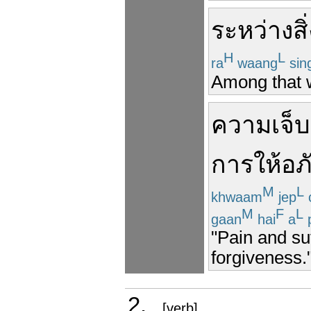
ระหว่าง
สิ
H
L
ra
waang
sin
Among that w
ความเจ็บ
การให้อภ
M
L
khwaam
jep
M
F
L
gaan
hai
a
p
"Pain and suf
forgiveness.
2.
[verb]