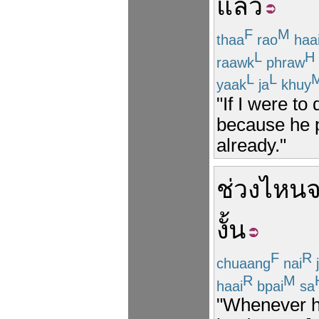
แล้ว
F
M
thaa
rao
haa
L
H
raawk
phraw
L
L
yaak
ja
khuy
"If I were to
because he p
already."
ช่วง
ไหน
งั้น
F
R
chuaang
nai
R
M
haai
bpai
sa
"Whenever he