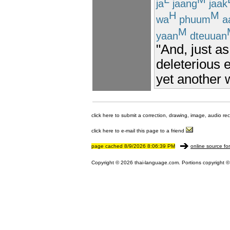
ja
jaang
jaak
H
M
wa
phuum
a
M
yaan
dteuuan
"And, just as
deleterious 
yet another 
click here to submit a correction, drawing, image, audio re
click here to e-mail this page to a friend
page cached 8/9/2026 8:06:39 PM
online source fo
Copyright © 2026 thai-language.com. Portions copyright © 