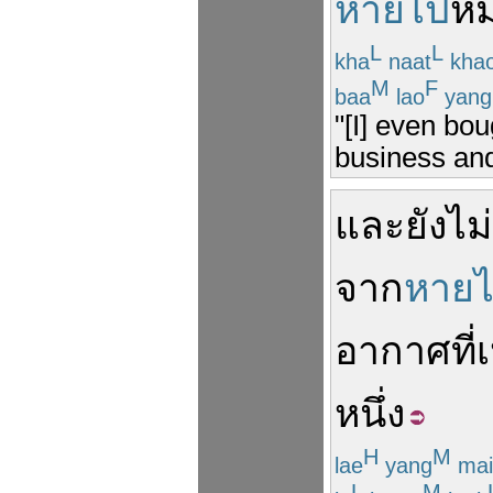
หายไป
ห
L
L
kha
naat
kha
M
F
baa
lao
yang
"[I] even bo
business an
และ
ยัง
ไม
จาก
หาย
อากาศ
ที่
หนึ่ง
H
M
lae
yang
mai
L
M