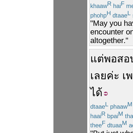
R
F
khaaw
hai
m
H
L
phohp
dtaae
"May you ha
encounter on
altogether."
แต่
พอ
สอ
เลย
ค่ะ
เพ
ได้
L
M
dtaae
phaaw
R
M
haai
bpai
th
F
M
thee
dtuaa
a