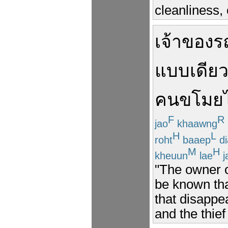
cleanliness, 
เจ้าของ
ร
แบบ
เดีย
คน
ขโมย
F
R
jao
khaawng
H
L
roht
baaep
di
M
H
kheuun
lae
j
"The owner of
be known tha
that disappe
and the thief