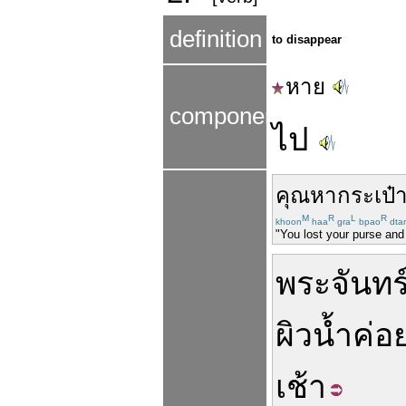
definition
to disappear
หาย
components
ไป
คุณ
หา
กระเป๋า
M
R
L
R
khoon
haa
gra
bpao
dta
"You lost your purse and
พระจันทร
ผิวน้ำ
ค่อ
เช้า