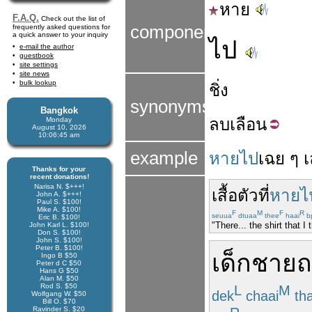
หาย
F.A.Q.
Check out the list of
components
frequently asked questions for
a quick answer to your inquiry
ไป
e-mail the author
guestbook
site settings
site news
bulk lookup
ชิ่ง
synonyms
Bangkok
ลบ
เลือน
Monday
August 10, 2026
10:06:46 am
example
หายไป
เฉย ๆ
Thanks for your
recent donations!
Narisa N. $+++!
เสื้อ
ตัว
ที่
หายไ
John A. $+++!
Paul S. $100!
Mike A. $100!
F
M
F
R
seuua
dtuaa
thee
haai
b
Eric B. $100!
"There... the shirt that I
John Karl L. $100!
Don S. $100!
John S. $100!
Peter B. $100!
เด็กชาย
ถ
Ingo B $50
Peter d C $50
Hans G $50
Alan M. $50
Rod S. $50
L
M
dek
chaai
th
Wolfgang W. $50
Bill O. $70
Ravinder S. $20