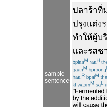
ปลาร้า
ที่
ปรุงแต่ง
ร
ทำให้
ผู้บ
และ
รสชา
M
H
bplaa
raa
th
M
gaan
bproong
sample
R
M
haai
bpai
th
sentences
M
L
khwaam
sa
a
"Fermented 
by the additi
will cause th