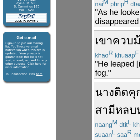
M
H
nai
phrip
dta
Aye A. M. $33
S. Cummings $25
"As he looked
Will F. $20
disappeared 
เขา
ควบม
Get e-mail
Sign-up to join our mail­ing
list. You'll receive e­mail
notification when this site is
R
F
updated. Your privacy is
khao
khuaap
guaran­teed; this list is not
sold, shared, or used for any
"He leaped [i
other purpose.
Click here
for
more infor­mation.
fog."
To unsubscribe, click
here
.
นาง
ติดคุ
สามี
หลบห
M
L
naang
dtit
kh
L
R
suaan
saa
m