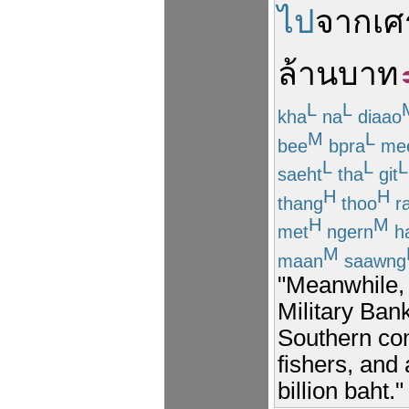
ไป
จาก
เศ
ล้าน
บาท
L
L
kha
na
diaao
M
L
bee
bpra
me
L
L
L
saeht
tha
git
H
H
thang
thoo
r
H
M
met
ngern
ha
M
maan
saawng
"Meanwhile, 
Military Ban
Southern co
fishers, and
billion baht."