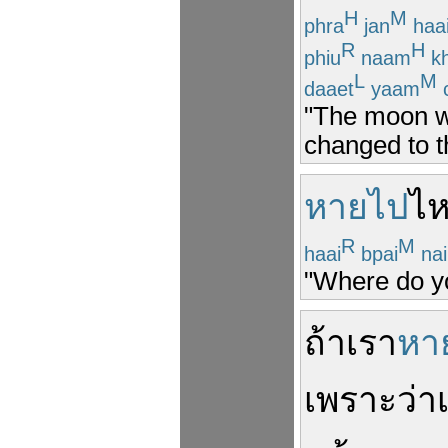
H
M
phra
jan
haa
R
H
phiu
naam
k
L
M
daaet
yaam
"The moon wi
changed to t
หายไป
ไ
R
M
haai
bpai
nai
"Where do yo
ถ้า
เรา
หา
เพราะว่า