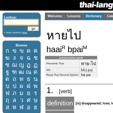
Welcome
Lessons
Dictionary
Cat
Lookup:
หายไป
» more options
here
Browse
haai
bpai
R
M
ก
ข
ฃ
ค
ฅ
ฆ
ง
จ
ฉ
ช
pronunciation guide
หาย-ไป
ซ
ฌ
ญ
ฎ
ฏ
Phonemic Thai
hǎːj paj
ฐ
ฑ
ฒ
ณ
ด
IPA
hai pai
Royal Thai General System
ต
ถ
ท
ธ
น
บ
ป
ผ
ฝ
พ
1.
[verb]
ฟ
ภ
ม
ย
ร
ฤ
ล
ว
ศ
ษ
definition
[is] disappeared; lose; 
ส
ห
ฬ
อ
ฮ