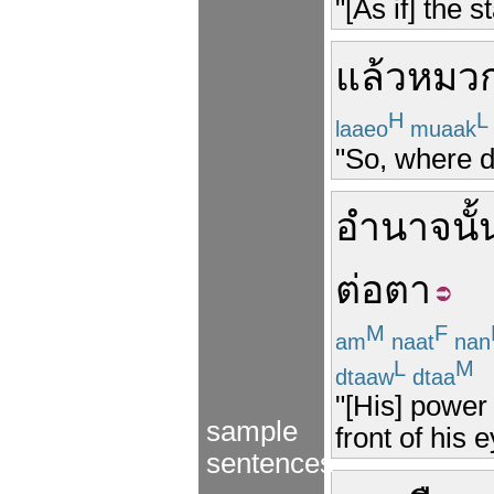
"[As if] the 
แล้ว
หมว
H
L
laaeo
muaak
"So, where d
อำนาจ
นั้
ต่อตา
M
F
am
naat
nan
L
M
dtaaw
dtaa
"[His] power
sample
front of his 
sentences