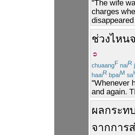
"The wife wa
charges whe
disappeared i
ช่วง
ไหน
F
R
chuaang
nai
R
M
haai
bpai
sa
"Whenever he
and again. Th
ผลกระท
จาก
การส