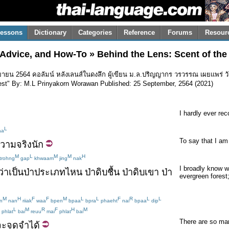
essons
Dictionary
Categories
Reference
Forums
Resour
 Advice, and How-To » Behind the Lens: Scent of the
 กันยายน 2564 คอลัมน์ หลังเลนส์ในดงลึก ผู้เขียน ม.ล.ปริญญากร วรวรรณ เผยแพร่
rest" By: M.L Prinyakorn Worawan Published: 25 September, 2564 (2021)
I hardly ever rec
L
aa
To say that I am 
วามจริง
นัก
M
L
M
M
H
trohng
gap
khwaam
jing
nak
I broadly know wh
ว่า
เป็น
ป่า
ประเภท
ไหน
ป่าดิบชื้น
ป่าดิบ
เขา
ป่า
evergreen forest
M
H
F
F
M
L
L
F
R
L
L
n
nan
riiak
waa
bpen
bpaa
bpra
phaeht
nai
bpaa
dip
L
M
R
F
H
M
phlat
bai
reuu
mai
phlat
bai
There are so ma
จะ
จดจำ
ได้