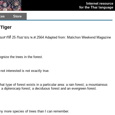
Internet resource
for the Thai language
ces
Store
 Tiger
 วันเสาร์ที่ 25 กันยายน พ.ศ.2564 Adapted from: Matichon Weekend Magazine
ognize the trees in the forest.
not interested is not exactly true.
at type of forest exists in a particular area: a rain forest; a mountainous
; a dipterocarp forest; a deciduous forest and an evergreen forest.
ny more species of trees than I can remember.