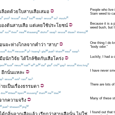
People who live 
เลือด
ด้วย
ใบ
สาบเสือ
เสมอ
Siam weed to cau
F
L
F
F
M
L
R
L
R
a
yoot
leuuat
duay
bai
saap
seuua
sa
muuhr
Because it is a p
ของ
ต้น
สาบเสือ
แต่
เคย
ใช้
ประโยชน์
weed bush, but I
F
H
F
M
R
F
L
R
L
M
ai
ruu
thee
maa
khaawng
dtohn
saap
seuua
dtaae
kheeuy
One thing I do kn
ือน
จะ
ห่างไกล
จาก
คำ
ว่า
"
สาบ
"
“body odor.”
R
M
R
L
L
M
L
M
F
L
uua
duu
meuuan
ja
haang
glai
jaak
kham
waa
saap
Luckily, I had a 
มือ
นักวิจัย
ได้
ใกล้ชิด
กับ
เสือโคร่ง
M
F
M
H
H
M
F
F
H
L
R
F
pen
luuk
meuu
nak
wi
jai
dai
glai
chit
gap
seuua
khro:hng
I have never smel
อีก
นั่นแหละ
L
R
L
F
L
ap
seuua
eek
nan
lae
There are lots o
้าย
เป็นเรื่องธรรมดา
M
H
M
F
M
H
M
duu
khlaai
bpen
reuuang
tham
ma
daa
Many of these sto
จาก
ความจริง
M
L
M
M
jaak
khwaam
jing
I found out that t
ได้กลิ่น
จาก
เสือ
แล้ว
เรียกว่า
สาบ
เสือ
นั่น
ไม่ใช่