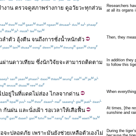
Researchers have
ทำงาน
ตรวจดู
สภาพร่างกาย
ดู
อวัยวะ
ทุก
ส่วน
at all its organs
M
M
M
M
M
M
L
M
L
F
naa
thee
nai
gaan
tham
ngaan
dtruaat
duu
sa
phaap
R
M
L
L
H
M
u
dtaa
ja
muuk
lae
fan
Then, they measur
ว
ลำตัว
อุ้งตีน
จนถึง
การ
ชั่งน้ำหนัก
ตัว
M
M
M
M
F
M
M
R
M
F
yaao
lam
dtuaa
oong
dteen
john
theung
gaan
chang
In addition they 
ผ่านดาวเทียม
ซึ่ง
นักวิจัย
จะ
สามารถ
ติดตาม
to follow this tig
L
R
M
L
M
M
F
H
H
M
L
aaep
san
yaan
phaan
daao
thiiam
seung
nak
wi
jai
ja
R
R
M
H
F
ng
seuua
dtuaa
nee
dai
When everything i
ไป
อยู่
ใน
ที่
แดด
ไม่
ส่อง
ไกล
จาก
ด่าน
R
M
L
M
F
L
F
L
M
L
L
haam
bpai
yuu
nai
thee
daaet
mai
saawng
glai
jaak
daan
At times, [the re
ด
กัน
ฝน
และ
นั่ง
เฝ้า
รอ
เวลา
ให้
เสือ
ฟื้น
sunshine and rain
R
M
L
M
R
H
F
F
M
M
M
eung
gan
daaet
gan
fohn
lae
nang
fao
raaw
waeh
laa
During the tiger’
ือ
จะ
ปลอดภัย
เพราะ
มัน
ยัง
ช่วยเหลือ
ตัวเอง
ไม่
because the tiger