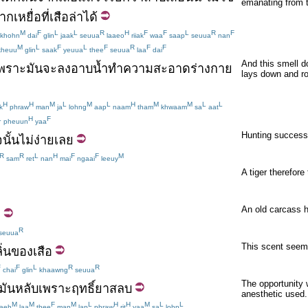
emanating from th
าก
เหยื่อ
ที่
เสือ
ล่า
ได้
M
F
L
L
R
H
F
F
L
R
F
khohn
dai
glin
jaak
seuua
laaeo
riiak
waa
saap
seuua
nan
M
L
F
L
F
R
F
F
heuu
glin
saak
yeuua
thee
seuua
laa
dai
And this smell do
พราะ
มันจะ
ลง
อาบน้ำ
ทำความสะอาด
ร่างกาย
lays down and ro
H
H
M
L
M
L
H
M
M
L
L
k
phraw
man
ja
lohng
aap
naam
tham
khwaam
sa
aat
L
H
F
pheuun
yaa
Hunting successfu
จ
นั้น
ไม่ง่าย
เลย
R
R
L
H
F
F
M
sam
ret
nan
mai
ngaai
leeuy
A tiger therefore
An old carcass h
อ
R
seuua
This scent seems
ิ่น
ของ
เสือ
F
F
L
R
R
chai
glin
khaawng
seuua
The opportunity w
มัน
หลับ
เพราะ
ฤทธิ์
ยาสลบ
anesthetic used.
M
M
F
M
L
H
H
M
L
L
aeh
laa
thee
man
lap
phraw
rit
yaa
sa
lohp