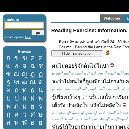
Welcome
L
Lookup:
Reading Exercise: Information,
» more options
here
ที่มา มติชนสุดสัปดาห์ ฉบับวันที่ 24 - 30
Column: "Behind the Lens in the Rain Fo
Browse
ก
ข
ฃ
ค
ฅ
ฆ
ง
จ
ฉ
ช
ผม
ไม่ค่อย
รู้จัก
ต้นไม้
ใน
ป่า
ซ
ฌ
ญ
ฎ
ฏ
R
F
F
H
L
F
H
M
phohm
mai
khaawy
ruu
jak
dtohn
maai
nai
bp
ฐ
ฑ
ฒ
ณ
ด
จะ
ว่า
ไม่
สนใจ
ก็
ดูเหมือน
ไม่
ตรงกับ
ค
ต
ถ
ท
ธ
น
L
F
F
R
M
F
M
R
F
ja
waa
mai
sohn
jai
gaaw
duu
meuuan
mai
d
รู้
เพียง
กว้างๆ
ว่า
บริเวณ
นั้น
ๆ
เรียก
บ
ป
ผ
ฝ
พ
ฟ
ภ
ม
ย
ร
เต็งรัง
ป่าผลัดใบ
หรือ
ไม่
พลัด
ใบ
H
M
F
F
F
M
H
ฤ
ล
ว
ศ
ษ
ruu
phiiang
gwaang
gwaang
waa
baaw
ri
waeh
H
L
L
R
L
M
M
L
cheuun
bpaa
dip
khao
bpaa
dteng
rang
bpaa
ส
ห
ฬ
อ
ฮ
พันธุ์ไม้
ใน
ป่า
มี
มากมาย
เกินกว่า
ผม