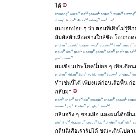
ได้
F
M
M
L
R
H
F
chuaang
waeh
laa
gaawn
seuua
feuun
dtawng
F
R
M
M
F
F
chuay
leuua
dtuaa
aehng
mai
dai
ผม
บอก
บ่อย
ๆ
ว่า
ตอน
ที่
เสือ
ไม่รู้สึก
สัมผัส
ตัว
เสือ
อย่างใกล้ชิด
โอบกอด
R
L
L
F
M
F
R
phohm
baawk
baawy
waa
dtaawn
thee
seuua
m
R
M
L
F
M
R
L
M
theuu
o:h
gaat
luaang
geern
sam
phat
dtuaa
L
M
glin
dtuaa
ผม
เขียน
ประโยค
นี้
บ่อย
ๆ
เพื่อ
เตือน
R
R
L
L
H
L
F
phohm
khiian
bpra
yo:hk
nee
baawy
pheuua
dt
ทำ
เช่นนี้
ได้
เพียงแค่
ก่อน
เสือ
ฟื้น
ก่
กลับมา
M
F
H
F
M
F
L
tham
chen
nee
dai
phiiang
khaae
gaawn
seuu
R
L
M
L
L
M
seuua
gap
khohn
ja
glap
maa
กลิ่น
จริง
ๆ
ของ
เสือ
และ
ผม
ได้กลิ่น
L
M
R
R
H
R
F
L
glin
jing
khaawng
seuua
lae
phohm
dai
glin
s
กลิ่น
ฉี่
เสือ
เรา
รับ
ได้
ขณะ
เดิน
ไป
ตา