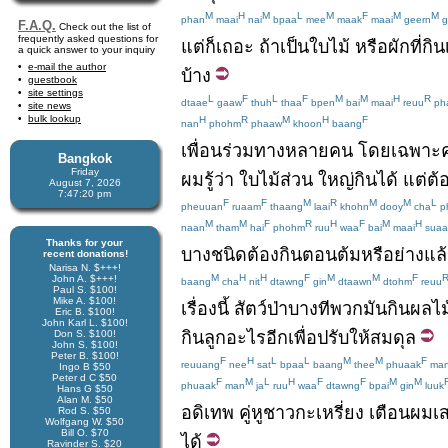
M
H
M
L
M
F
M
M
phan
maai
nai
bpaa
mee
maak
maai
geern
g
F.A.Q.
Check out the list of
frequently asked questions for
แต่
ก็
เถอะ
ถ้า
เป็น
ใบไม้
หรือ
ผัก
ที่
กิน
a quick answer to your inquiry
e-mail the author
บ้าง
guestbook
site settings
L
F
L
F
M
M
H
R
dtaae
gaaw
thuh
thaa
bpen
bai
maai
reuu
ph
site news
bulk lookup
H
R
M
H
F
nan
phohm
phaaw
khoon
baang
เพื่อนร่วมทาง
หลายคน
โดยเฉพาะ
Bangkok
Friday
ผม
รู้ว่า
ใบไม้
ส่วน
ใหญ่
กินได้
แต่
ต้
August 7, 2026
7:47:20 pm
F
F
M
R
M
M
L
pheuuan
ruaam
thaang
laai
khohn
dooy
cha
p
M
M
F
R
H
F
M
H
naan
tham
hai
phohm
ruu
waa
bai
maai
suaa
Thanks for your
บาง
ชนิด
ต้อง
กิน
ตอน
ต้ม
หรือ
ย่าง
แล
recent donations!
Narisa N. $+++!
M
H
H
F
M
M
F
John A. $+++!
baang
cha
nit
dtawng
gin
dtaawn
dtohm
reuu
Paul S. $100!
Mike A. $100!
เรื่องนี้
สัตว์ป่า
บางที
พวก
มัน
กิน
ผลไม
Eric B. $100!
John Karl L. $100!
กิน
ลูก
อะไรอีก
เพื่อ
ปรับ
ให้
สมดุล
Don S. $100!
John S. $100!
Peter B. $100!
F
H
L
L
M
M
F
reuuang
nee
sat
bpaa
baang
thee
phuaak
ma
Ingo B $50
Peter d C $50
F
M
L
H
F
F
M
M
phuaak
man
ja
ruu
waa
dtawng
bpai
gin
luuk
Hans G $50
Alan M. $50
อดิเทพ
คู่หู
ชาวกะเหรี่ยง
เตือน
ผม
เ
Rod S. $50
Wolfgang W. $50
Bill O. $70
ได้
Ravinder S. $20