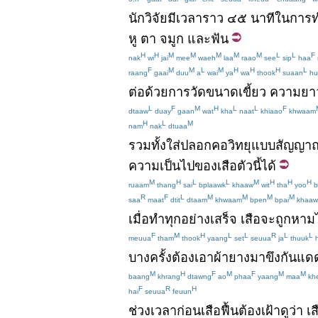
นักวิจัย
มี
เวลา
ราว
๔๕
นาที
ใน
การ
หู
ตา
จมูก
และ
ฟัน
H
H
M
M
M
M
M
L
L
F
nak
wi
jai
mee
waeh
laa
raao
see
sip
haa
F
M
M
L
M
H
H
H
L
raang
gaai
duu
a
wai
ya
wa
thook
suaan
hu
ต่อ
ด้วย
การวัดขนาด
เขี้ยว
ความยา
L
F
M
H
L
L
F
dtaaw
duay
gaan
wat
kha
naat
khiaao
khwaam
H
L
M
nam
nak
dtuaa
รวมทั้ง
ใส่
ปลอกคอ
วิทยุ
แบบ
สัญญาณ
ความเป็นไป
ของ
เสือ
ตัว
นี้
ได้
M
H
L
L
M
H
H
H
ruaam
thang
sai
bplaawk
khaaw
wit
tha
yoo
b
R
F
L
M
M
M
M
saa
maat
dtit
dtaam
khwaam
bpen
bpai
khaaw
เมื่อ
ทำ
ทุกอย่าง
เสร็จ
เสือ
จะ
ถูก
หาม
F
M
H
L
L
R
L
L
meuua
tham
thook
yaang
set
seuua
ja
thuuk
บางครั้ง
ต้อง
เอา
ผ้า
ยาง
มา
ขึง
กันแด
M
H
F
M
F
M
M
baang
khrang
dtawng
ao
phaa
yaang
maa
kh
F
R
H
hai
seuua
feuun
ช่วงเวลา
ก่อน
เสือ
ฟื้น
ต้อง
เฝ้าดู
ว่า
เส