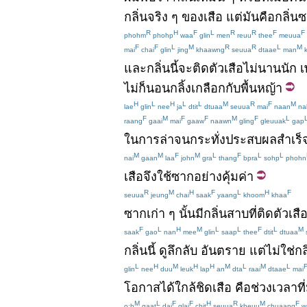
กลิ่น
จริง
ๆ
ของ
เสือ
แต่
มัน
คือ
กลิ่น
ซ
R
H
F
L
R
R
F
F
phohm
phohp
waa
glin
men
reuu
thee
meuua
F
F
L
M
R
R
L
M
mai
chai
glin
jing
khaawng
seuua
dtaae
man
k
และ
กลิ่น
นี้
จะ
ติดตัว
เสือ
ไม่นาน
นัก
เ
ไม่
ก็
นอน
กลิ้งเกลือก
กับ
พื้น
หญ้า
H
L
H
L
L
M
R
F
M
lae
glin
nee
ja
dtit
dtuaa
seuua
mai
naan
na
F
M
F
F
M
F
L
raang
gaai
mai
gaaw
naawn
gling
gleuuak
gap
ใน
การล่า
จนกระทั่ง
ประสบผลสำเร็
M
M
F
M
L
F
L
L
nai
gaan
laa
john
gra
thang
bpra
sohp
phohn
เสือ
จึง
ใช้
ซาก
อย่างคุ้มค่า
R
M
H
F
L
H
F
seuua
jeung
chai
saak
yaang
khoom
khaa
ซาก
เก่า
ๆ
นั้น
มี
กลิ่น
สาบ
ที่
ติดตัว
เสื
F
L
H
M
L
L
F
L
M
saak
gao
nan
mee
glin
saap
thee
dtit
dtuaa
กลิ่น
นี้
ดู
ลึกลับ
อันตราย
แต่
ไม่ใช่
กล
L
H
M
H
H
M
L
M
L
glin
nee
duu
leuk
lap
an
dta
raai
dtaae
mai
โอกาส
ได้
ใกล้ชิด
เสือ
คือ
ช่วงเวลา
ที่
M
L
F
F
H
R
M
F
o:h
gaat
dai
glai
chit
seuua
kheuu
chuaang
w