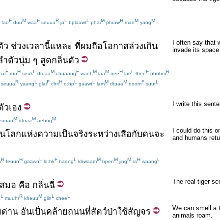
F
M
F
R
L
L
M
H
M
M
fao
duu
waa
seuua
ja
bplaawt
phai
phraw
man
yang
I often say that 
ตัว
ช่วงเวลา
นี้
แหละ
ที่
ผม
ถือโอกาส
ล่วงเกิน
invade its space 
ลำตัว
นุ่ม
ๆ
สูด
กลิ่นตัว
F
H
L
M
F
M
M
H
L
F
R
ai
ruu
seuk
dtuaa
chuaang
waeh
laa
nee
lae
thee
phohm
R
L
F
H
L
L
M
M
F
L
seuua
yaang
glai
chit
o:hp
gaawt
lam
dtuaa
noom
suut
I write this sent
ตัวเอง
M
M
M
euuan
dtuaa
aehng
I could do this o
อน
โลกแห่งความเป็นจริง
ระหว่าง
เสือ
กับ
คน
จะ
and humans retu
R
H
L
F
L
M
M
M
H
L
a
feuun
gaawn
lo:hk
haeng
khwaam
bpen
jing
ra
waang
The real tiger sc
เสมอ
คือ
กลิ่น
ฉี่
L
R
M
L
L
a
muuhr
kheuu
glin
chee
We can smell a t
ม
ด่าน
อัน
เป็น
คล้าย
ถนน
ที่
สัตว์ป่า
ใช้
สัญจร
animals roam.