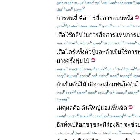
L
L
R
M
H
F
L
L
M
glin
chee
seuua
rao
rap
dai
kha
na
deern
bp
H
R
M
chai
san
jaawn
การ
พ่น
ฉี่
คือ
การสื่อสาร
แบบ
หนึ่ง
M
F
L
M
M
L
R
gaan
phohn
chee
kheuu
gaan
seuu
saan
baa
เสือ
ใช้
กลิ่น
ใน
การสื่อสาร
แทน
การม
R
H
L
M
M
L
R
M
seuua
chai
glin
nai
gaan
seuu
saan
thaaen
g
เสือโคร่ง
ทั้ง
ตัวผู้
และ
ตัวเมีย
ใช้
การพ่
บางครั้ง
พุ่มไม้
R
F
H
M
F
H
M
seuua
khro:hng
thang
dtuaa
phuu
lae
dtuaa
mi
M
F
F
L
F
H
M
dooy
leuuak
phohn
sai
dtohn
maai
baang
khra
ถ้า
เป็น
ต้นไม้
เสือ
จะ
เลือก
พ่นใส่
ต้นไ
F
M
F
H
R
L
F
F
thaa
bpen
dtohn
maai
seuua
ja
leuuak
phohn
M
thaang
เหตุผล
คือ
ต้น
ใหญ่
มองเห็น
ชัด
L
R
M
F
L
M
R
haeht
phohn
kheuu
dtohn
yai
maawng
hen
cha
อีกทั้ง
เปลือก
ขรุขระ
มี
ร่อง
ลึก
จะ
ช่ว
L
H
L
L
L
M
F
eek
thang
bpleuuak
khroo
khra
mee
raawng
leu