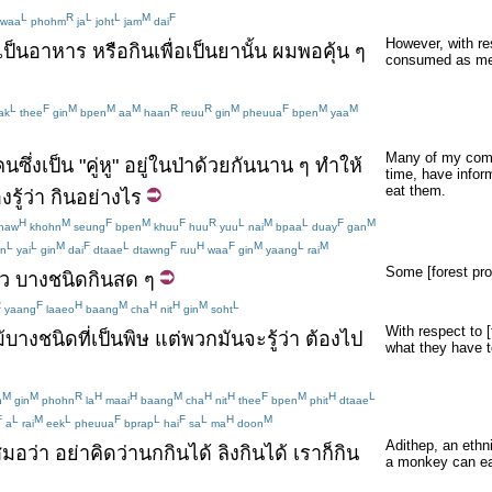
L
R
L
L
M
F
waa
phohm
ja
joht
jam
dai
However, with re
เป็น
อาหาร
หรือ
กิน
เพื่อ
เป็น
ยา
นั้น
ผม
พอ
คุ้น
ๆ
consumed as med
L
F
M
M
M
R
R
M
F
M
M
ak
thee
gin
bpen
aa
haan
reuu
gin
pheuua
bpen
yaa
Many of my compa
คน
ซึ่ง
เป็น
"
คู่หู
"
อยู่
ใน
ป่า
ด้วยกัน
นาน
ๆ
ทำให้
time, have infor
eat them.
อง
รู้
ว่า
กิน
อย่างไร
H
M
F
M
F
R
L
M
L
F
M
haw
khohn
seung
bpen
khuu
huu
yuu
nai
bpaa
duay
gan
L
L
M
F
L
F
H
F
M
L
M
n
yai
gin
dai
dtaae
dtawng
ruu
waa
gin
yaang
rai
Some [forest pro
้ว
บาง
ชนิด
กิน
สด
ๆ
R
F
H
M
H
H
M
L
yaang
laaeo
baang
cha
nit
gin
soht
With respect to 
้
บาง
ชนิด
ที่
เป็นพิษ
แต่
พวก
มันจะ
รู้ว่า
ต้อง
ไป
what they have t
M
M
R
H
H
M
H
H
F
M
H
L
n
gin
phohn
la
maai
baang
cha
nit
thee
bpen
phit
dtaae
F
L
M
L
F
L
F
L
H
M
a
rai
eek
pheuua
bprap
hai
sa
ma
doon
Adithep, an ethni
สมอ
ว่า
อย่า
คิดว่า
นก
กิน
ได้
ลิง
กิน
ได้
เรา
ก็
กิน
a monkey can ea