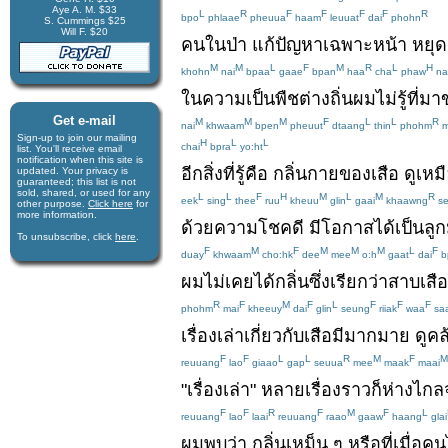
Aye A. M. $33
L
R
F
F
F
F
R
bpo
phlaae
pheuua
haam
leuuat
dai
phohn
S. Cummings $25
Will F. $20
คน
ใน
ป่า
แก้ปัญหา
เฉพาะหน้า
หยุด
M
M
L
F
M
R
L
H
khohn
nai
bpaa
gaae
bpan
haa
cha
phaw
na
ใน
ความเป็น
พืช
ต่างถิ่น
ผม
ไม่
รู้
ที่มา
Get e-mail
M
M
M
F
L
L
R
nai
khwaam
bpen
pheuut
dtaang
thin
phohm
m
Sign-up to join our mail­ing
H
L
L
chai
bpra
yo:ht
list. You'll receive e­mail
notification when this site is
อีก
สิ่งที่
รู้
คือ
กลิ่นกาย
ของ
เสือ
ดูเหม
updated. Your privacy is
guaran­teed; this list is not
sold, shared, or used for any
L
L
F
H
M
L
M
R
eek
sing
thee
ruu
kheuu
glin
gaai
khaawng
se
other purpose.
Click here
for
more infor­mation.
ด้วย
ความโชคดี
มีโอกาส
ได้เป็น
ลูก
To unsubscribe, click
here
.
F
M
F
M
M
M
L
F
duay
khwaam
cho:hk
dee
mee
o:h
gaat
dai
b
ผม
ไม่เคย
ได้กลิ่น
ซึ่ง
เรียกว่า
สาบ
เสือ
R
F
M
F
L
F
F
F
phohm
mai
kheeuy
dai
glin
seung
riiak
waa
sa
เรื่องเล่า
เกี่ยวกับ
เสือ
มีมากมาย
ดู
คล
F
F
L
L
R
M
F
M
reuuang
lao
giaao
gap
seuua
mee
maak
maai
"
เรื่องเล่า
"
หลาย
เรื่องราว
ก็
ห่างไกล
F
F
R
F
M
F
L
reuuang
lao
laai
reuuang
raao
gaaw
haang
glai
ผม
พบ
ว่า
กลิ่น
เหม็น
ๆ
หรือ
ที่
เมื่อ
คน