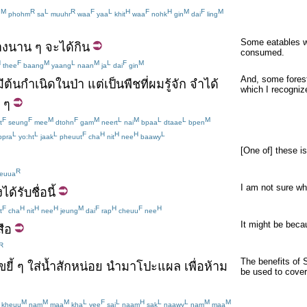
M
R
L
R
F
L
H
F
H
M
F
M
n
phohm
sa
muuhr
waa
yaa
khit
waa
nohk
gin
dai
ling
Some eatables we
าง
นาน
ๆ
จะ
ได้
กิน
consumed.
H
F
M
L
M
L
F
M
thee
baang
yaang
naan
ja
dai
gin
And, some forest
ี
ต้นกำเนิด
ใน
ป่า
แต่
เป็น
พืช
ที่
ผม
รู้จัก
จำได้
which I recogni
ๆ
F
F
M
F
M
L
M
L
L
M
t
seung
mee
dtohn
gam
neert
nai
bpaa
dtaae
bpen
L
L
L
F
H
H
H
L
pra
yo:ht
jaak
pheuut
cha
nit
nee
baawy
[One of] these i
R
euua
I am not sure wh
ง
ได้รับ
ชื่อ
นี้
F
H
H
H
M
F
H
F
H
t
cha
nit
nee
jeung
dai
rap
cheuu
nee
It might be becau
สือ
R
The benefits of 
ขยี้
ๆ
ใส่
น้ำ
สักหน่อย
นำมา
โปะ
แผล
เพื่อ
ห้าม
be used to cover
M
M
M
L
F
L
H
L
L
M
M
kheuu
nam
maa
kha
yee
sai
naam
sak
naawy
nam
maa