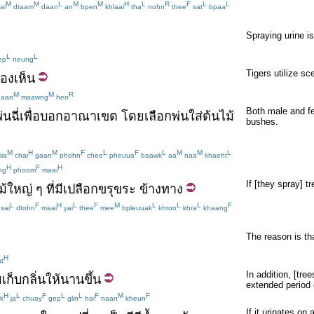
M
M
L
M
M
H
L
R
F
L
L
ai
dtaam
daan
an
bpen
khlaai
tha
nohn
thee
sat
bpaa
Spraying urine 
L
L
ep
neung
Tigers utilize s
องเห็น
M
M
R
aan
maawng
hen
Both male and fe
นฉี่
เพื่อ
บอก
อาณาเขต
โดย
เลือก
พ่นใส่
ต้นไม้
bushes.
M
H
M
F
L
F
L
M
M
L
ia
chai
gaan
phohn
chee
pheuua
baawk
aa
naa
khaeht
H
F
H
ng
phoom
maai
If [they spray] t
ม้
ใหญ่
ๆ
ที่มี
เปลือก
ขรุขระ
ข้างทาง
L
F
H
L
F
M
L
L
L
F
sai
dtohn
maai
yai
thee
mee
bpleuuak
khroo
khra
khaang
The reason is tha
H
t
In addition, [tre
ย
เก็บ
กลิ่น
ให้
นาน
ขึ้น
extended period 
H
L
F
L
L
F
M
F
k
ja
chuay
gep
glin
hai
naan
kheun
If it urinates o