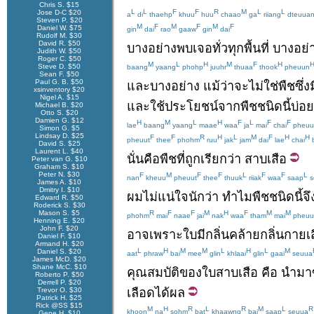
Chris S. $15
L
L
F
F
R
M
L
L
Jose D-C $20
a
di
thaehp
khuu
huu
chaao
ga
riiang
dteuua
Steven P. $20
M
F
M
F
M
F
Daniel W. $75
gin
dai
rao
gaaw
gin
dai
Rudolf M. $30
David R. $50
บางอย่าง
พบเจอ
ทั่ว
ทุก
พื้นที่
บางอย่
Judith W. $50
Roger C. $50
M
L
H
M
F
H
Steve D. $50
baang
yaang
phohp
juuhr
thuaa
thook
pheuun
Sean F. $50
Paul G. B. $50
และ
บางอย่าง
แม้ว่า
จะ
ไม่ใช่
พืช
ซึ่ง
ม
xsinventory $20
Nigel A. $15
และ
ใช้
ประโยชน์
จาก
พืช
ชนิด
นี้
บ่อย
Michael B. $20
Otto S. $20
Damien G. $12
H
M
L
H
F
L
F
F
lae
baang
yaang
maae
waa
ja
mai
chai
pheuu
Simon G. $5
Lindsay D. $25
F
F
R
H
L
M
F
H
H
pheuut
thee
phohm
ruu
jak
jam
dai
lae
chai
b
David S. $25
Laurent L. $40
นั่น
คือ
พืช
ที่
ถูก
เรียกว่า
สาบเสือ
Peter van G. $10
Graham S. $10
Peter N. $30
F
M
F
F
L
F
F
L
nan
kheuu
pheuut
thee
thuuk
riiak
waa
saap
s
James A. $10
Dmitry I. $10
ผม
ไม่
แน่ใจ
นัก
ว่า
ทำไม
พืช
ชนิด
นี้
จึ
Edward R. $50
Roderick S. $30
R
F
F
M
H
F
M
M
Mason S. $5
phohm
mai
naae
jai
nak
waa
tham
mai
pheuu
Henning E. $20
John F. $20
อาจ
เพราะ
ใบ
มี
กลิ่น
คล้าย
กลิ่นกาย
เ
Daniel F. $10
Armand H. $20
L
H
M
M
L
H
L
M
Daniel S. $20
aat
phraw
bai
mee
glin
khlaai
glin
gaai
seuua
James McD. $20
Shane McC. $10
คุณสมบัติ
ของ
ใบ
สาบเสือ
คือ
นำมา
Roberto P. $50
Derrell P. $20
เลือด
ได้ผล
Trevor O. $30
Patrick H. $25
Rick @SS $15
M
H
R
L
R
M
L
R
khoon
na
sohm
bat
khaawng
bai
saap
seuua
Gene H. $10