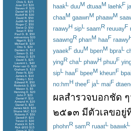
Chris S. $15
L
M
M
F
haak
duu
dtuaa
laehk
j
Jose D-C $20
Steven P. $20
Daniel W. $75
M
M
M
Rudolf M. $30
chaa
gaawn
phaaw
saa
David R. $50
Judith W. $50
Roger C. $50
H
L
R
F
raawy
sip
saam
reuuay
Steve D. $50
Sean F. $50
Paul G. B. $50
R
M
F
xsinventory $20
saawng
phan
haa
raawy
Nigel A. $15
Michael B. $20
Otto S. $20
F
M
M
L
yaaek
duu
bpen
bpra
c
Damien G. $12
Simon G. $5
Lindsay D. $25
R
L
H
F
David S. $25
ying
cha
phaw
phuu
yin
Laurent L. $40
Peter van G. $10
L
F
M
F
Graham S. $10
sip
haa
bpee
kheun
bpa
Peter N. $30
James A. $10
Dmitry I. $10
H
F
L
F
Edward R. $50
no:hm
thee
ja
mai
dtaen
Roderick S. $30
Mason S. $5
Henning E. $20
ผลสำรวจ
บอก
ชัด ๆ
John F. $20
Daniel F. $10
Armand H. $20
Daniel S. $20
James McD. $20
๒๕๑๓
มี
ตัวเลข
อยู่
ที
Shane McC. $10
Roberto P. $50
Derrell P. $20
Trevor O. $30
R
R
L
L
Patrick H. $25
phohn
sam
ruaat
baawk
Rick @SS $15
Gene H. $10