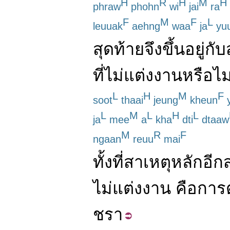
H
R
H
M
H
phraw
phohn
wi
jai
ra
F
M
F
L
leuuak
aehng
waa
ja
yu
สุดท้าย
จึง
ขึ้นอยู่กับ
ที่
ไม่
แต่งงาน
หรือไม
L
H
M
F
soot
thaai
jeung
kheun
L
M
L
H
L
ja
mee
a
kha
dti
dtaaw
M
R
F
ngaan
reuu
mai
ทั้งที่
สาเหตุ
หลัก
อีก
ไม่
แต่งงาน
คือ
การ
ชรา