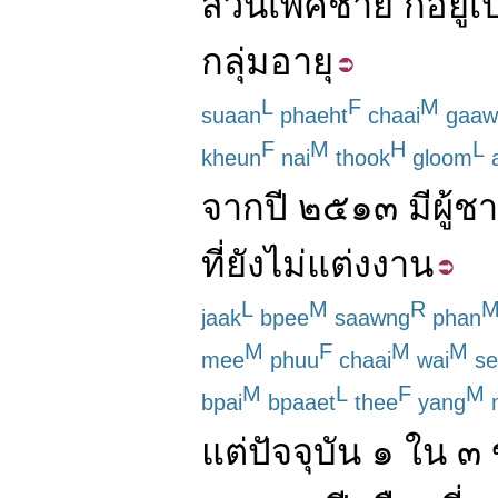
ส่วน
เพศชาย
ก็
อยู่
เ
กลุ่มอายุ
L
F
M
suaan
phaeht
chaai
gaaw
F
M
H
L
kheun
nai
thook
gloom
จาก
ปี
๒๕๑๓
มี
ผู้ช
ที่
ยัง
ไม่
แต่งงาน
L
M
R
jaak
bpee
saawng
phan
M
F
M
M
mee
phuu
chaai
wai
se
M
L
F
M
bpai
bpaaet
thee
yang
แต่
ปัจจุบัน
๑
ใน
๓