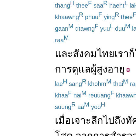
H
F
R
L
thang
thee
saa
haeht
la
R
F
R
khaawng
phuu
ying
thee
M
F
L
M
gaan
dtawng
yuu
duu
l
M
raa
และ
สังคม
ไทย
เรา
ก็
การดูแล
ผู้สูงอายุ
H
R
M
M
lae
sang
khohm
thai
ra
F
M
F
khaa
nai
reuuang
khaaw
R
M
H
suung
aa
yoo
เมื่อ
เจาะลึก
ไป
ถึง
ทั
โสด
จาก
การสำรว