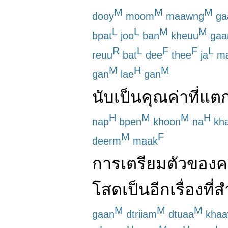
M
M
M
dooy
moom
maawng
ga
L
L
M
M
bpat
joo
ban
kheuu
gaa
R
L
F
F
L
reuu
bat
dee
thee
ja
m
M
H
M
gan
lae
gan
นับเป็น
คุณค่า
ที่
แตก
H
M
M
H
nap
bpen
khoon
na
kh
M
F
deerm
maak
การ
เตรียมตัว
ของ
ค
โสด
เป็น
อีก
เรื่อง
ที่
ส
M
M
M
gaan
dtriiam
dtuaa
khaa