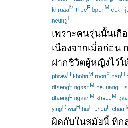
M
F
M
L
khruaa
thee
bpen
eek
j
L
neung
เพราะ
คน
รุ่น
นั้น
เกื
เนื่องจาก
เมื่อก่อน
ก
ฝาก
ชีวิต
ผู้หญิง
ไว้
ให
H
M
F
H
phraw
khohn
roon
nan
L
M
F
dtaeng
ngaan
neuuang
ja
L
M
M
dtaeng
ngaan
kheuu
gaa
R
H
F
F
ying
wai
hai
phuu
chaai
ผิดกับ
ใน
สมัยนี้
ที่
กล