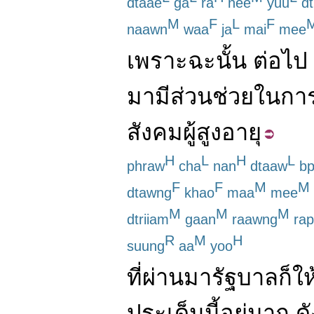
dtaae
ga
ra
nee
yuu
dt
M
F
L
F
naawn
waa
ja
mai
mee
เพราะฉะนั้น
ต่อไป
มา
มีส่วน
ช่วย
ใน
กา
สังคม
ผู้สูงอายุ
H
L
H
L
phraw
cha
nan
dtaaw
bp
F
F
M
M
dtawng
khao
maa
mee
M
M
M
dtriiam
gaan
raawng
rap
R
M
H
suung
aa
yoo
ที่ผ่านมา
รัฐบาล
ก็
ให
ประเด็น
นี้
อยู่
มาก
ดั