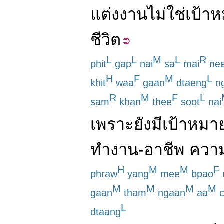
แต่งงาน
ไม่ใช่
เป้า
ชีวิต
L
L
M
L
R
phit
gap
nai
sa
mai
ne
H
F
M
L
khit
waa
gaan
dtaeng
n
R
M
F
L
sam
khan
thee
soot
nai
เพราะ
ยังมี
เป้าหมา
ทำงาน
-
อาชีพ
ความ
H
M
M
F
phraw
yang
mee
bpao
M
M
M
M
gaan
tham
ngaan
aa
c
L
dtaang