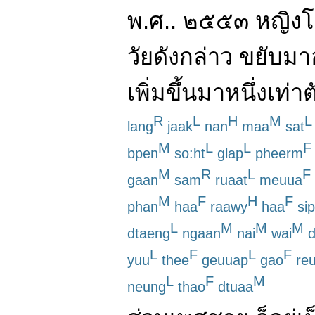
พ.ศ.
.
๒๕๕๓
หญิง
วัย
ดังกล่าว
ขยับ
มา
เพิ่มขึ้น
มา
หนึ่ง
เท่าต
R
L
H
M
L
lang
jaak
nan
maa
sat
M
L
L
F
bpen
so:ht
glap
pheerm
M
R
L
F
gaan
sam
ruaat
meuua
M
F
H
F
phan
haa
raawy
haa
sip
L
M
M
M
dtaeng
ngaan
nai
wai
d
L
F
L
F
yuu
thee
geuuap
gao
re
L
F
M
neung
thao
dtuaa