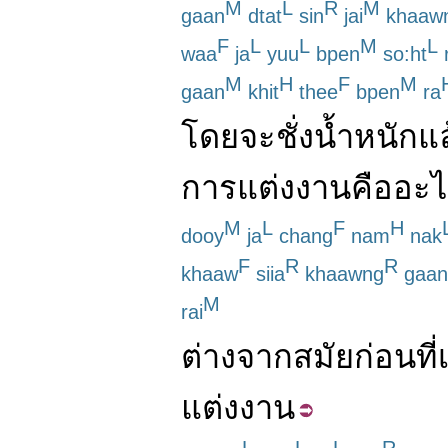
M
L
R
M
gaan
dtat
sin
jai
khaaw
F
L
L
M
L
waa
ja
yuu
bpen
so:ht
M
H
F
M
gaan
khit
thee
bpen
ra
โดย
จะ
ชั่งน้ำหนัก
แล
การแต่งงาน
คือ
อะไ
M
L
F
H
dooy
ja
chang
nam
nak
F
R
R
khaaw
siia
khaawng
gaan
M
rai
ต่างจาก
สมัยก่อน
ที่
แต่งงาน