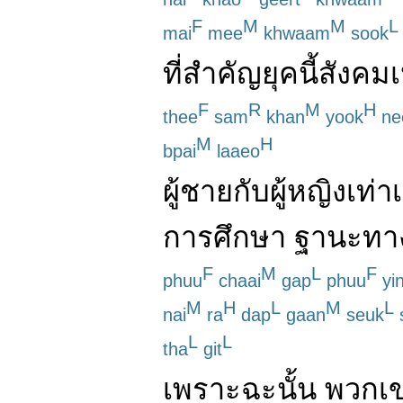
F
M
M
L
mai
mee
khwaam
sook
ที่
สำคัญ
ยุคนี้
สังคม
F
R
M
H
thee
sam
khan
yook
ne
M
H
bpai
laaeo
ผู้ชาย
กับ
ผู้หญิง
เท่า
การศึกษา
ฐานะ
ทา
F
M
L
F
phuu
chaai
gap
phuu
yi
M
H
L
M
L
nai
ra
dap
gaan
seuk
L
L
tha
git
เพราะฉะนั้น
พวกเ