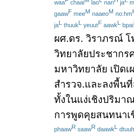
F
M
L
H
L
waa
chaai
lao
nan
ja
m
F
M
M
gaaw
mee
naaeo
no:hm
L
L
F
L
ja
thuuk
yeuut
aawk
bpai
ผศ.
ดร.
วิราภรณ์ โพ
วิทยาลัย
ประชากรศ
มหาวิทยาลัย
เปิดเ
สำรวจ
.
และ
ลง
พื้นที่
ทั้ง
ใน
แง่
เชิงปริมา
การ
พูดคุย
สนทนา
เ
R
R
L
phaaw
saaw
daawk
dtuuh