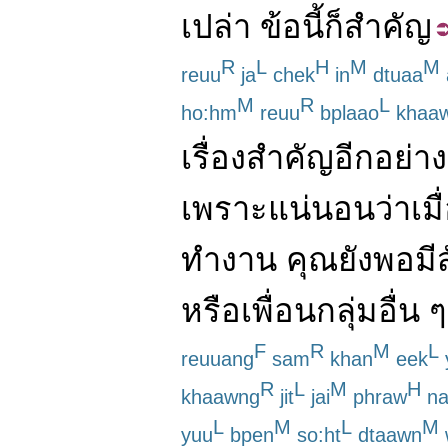
เปล่า
ข้อ
นี้
ก็
สำคัญ
R
L
H
M
M
reuu
ja
chek
in
dtuaa
M
R
L
ho:hm
reuu
bplaao
khaa
เรื่อง
สำคัญ
อีก
อย่าง
เพราะ
แน่นอน
ว่า
เมื
ทำงาน
คุณ
ยัง
พอ
มี
หรือ
เพื่อน
กลุ่ม
อื่น
ๆ
F
R
M
L
reuuang
sam
khan
eek
R
L
M
H
khaawng
jit
jai
phraw
na
L
M
L
M
yuu
bpen
so:ht
dtaawn