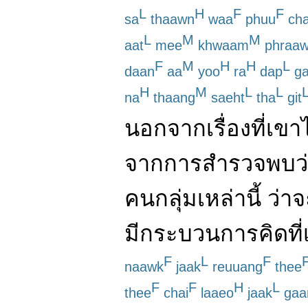
L
H
F
F
sa
thaawn
waa
phuu
cha
L
M
M
aat
mee
khwaam
phraa
F
M
H
H
L
daan
aa
yoo
ra
dap
ga
H
M
L
L
na
thaang
saeht
tha
git
นอกจาก
เรื่อง
ที่
เขา
จาก
การสำรวจ
พบ
ว
คน
กลุ่ม
เหล่านี้
ว่า
จ
มี
กระบวนการ
คิด
ที่
F
L
F
naawk
jaak
reuuang
thee
F
F
H
L
thee
chai
laaeo
jaak
gaa