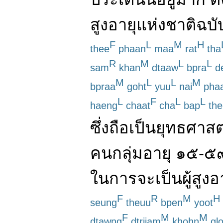
สูงอายุแห่งชาติ
ฉบั
F
L
M
H
thee
phaan
maa
rat
tha
R
M
L
L
sam
khan
dtaaw
bpra
d
M
L
L
M
bpraa
goht
yuu
nai
pha
L
F
L
L
haeng
chaat
cha
bap
the
ซึ่ง
ถือ
เป็น
ยุทธศาสต
คน
กลุ่มอายุ
๑๕
-
๕
ใน
การ
จะ
เป็น
ผู้สูงอ
F
R
M
H
seung
theuu
bpen
yoot
F
M
M
dtawng
dtriiam
khohn
gl