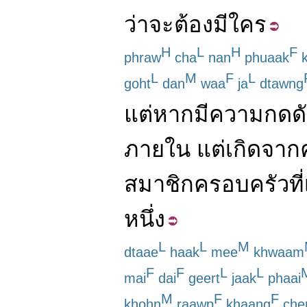
ว่า
จะ
ต้อง
มี
ใคร
H
L
H
F
phraw
cha
nan
phuaak
k
L
M
F
L
goht
dan
waa
ja
dtawng
แต่
หาก
มี
ความกดด
ภายใน
แต่
เกิดจาก
สมาชิก
ครอบครัว
ที่
หนึ่ง
L
L
M
dtaae
haak
mee
khwaam
F
F
L
L
mai
dai
geert
jaak
phaai
M
F
F
khohn
raawp
khaang
che