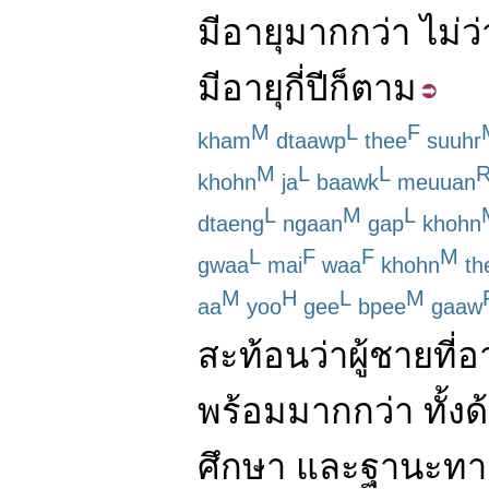
มีอายุ
มากกว่า
ไม่ว่
มีอายุ
กี่
ปี
ก็ตาม
M
L
F
kham
dtaawp
thee
suuhr
M
L
L
khohn
ja
baawk
meuuan
L
M
L
dtaeng
ngaan
gap
khohn
L
F
F
M
gwaa
mai
waa
khohn
th
M
H
L
M
aa
yoo
gee
bpee
gaaw
สะท้อน
ว่า
ผู้ชาย
ที่
อา
พร้อม
มากกว่า
ทั้ง
ด
ศึกษา
และ
ฐานะ
ทา