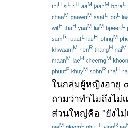
H
L
H
M
M
L
thi
si
ri
aa
jaan
bpra
M
M
L
L
chaa
gaawn
saat
joo
la
H
H
M
M
L
wit
tha
yaa
lai
bpeert
R
L
H
M
sam
ruaat
lae
lohng
ph
M
R
H
M
khwaam
hen
thang
nai
M
H
M
maan
lae
cheerng
khoo
F
M
R
H
phuut
khuy
sohn
tha
na
ใน
กลุ่ม
ผู้หญิง
อายุ
ถาม
ว่า
ทำไม
ถึง
ไม่
แ
ส่วนใหญ่
คือ
"
ยัง
ไม่
M
L
F
R
nai
gloom
phuu
ying
aa