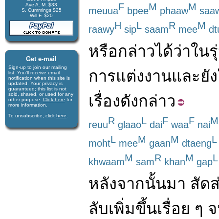
F
M
M
Aye A. M. $33
meuua
bpee
phaaw
saa
S. Cummings $25
Will F. $20
H
L
R
M
raawy
sip
saam
mee
dt
หรือ
กล่าว
ได้
ว่า
ใน
รุ
Get e-mail
Sign-up to join our mail­ing
การแต่งงาน
และ
ยัง
list. You'll receive e­mail
notification when this site is
updated. Your privacy is
guaran­teed; this list is not
sold, shared, or used for any
เรื่อง
ดังกล่าว
other purpose.
Click here
for
more infor­mation.
To unsubscribe, click
here
.
R
L
F
F
M
reuu
glaao
dai
waa
nai
L
M
M
L
moht
mee
gaan
dtaeng
M
R
M
L
khwaam
sam
khan
gap
หลังจากนั้น
มา
สัดส
ลับ
เพิ่มขึ้น
เรื่อย
ๆ
จ