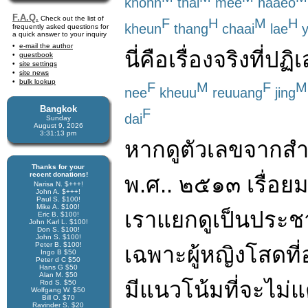
khohn
thai
mee
naaeo
F.A.Q.
Check out the list of
F
H
M
H
kheun
thang
chaai
lae
y
frequently asked questions for
a quick answer to your inquiry
e-mail the author
นี่
คือ
เรื่องจริง
ที่
ปฏิเ
guestbook
site settings
site news
bulk lookup
F
M
F
M
nee
kheuu
reuuang
jing
Bangkok
F
dai
Sunday
August 9, 2026
3:31:14 pm
หาก
ดู
ตัวเลข
จาก
ส
Thanks for your
recent donations!
พ.ศ.
.
๒๕๑๓
เรื่อย
Narisa N. $+++!
John A. $+++!
Paul S. $100!
Mike A. $100!
เรา
แยก
ดู
เป็น
ประช
Eric B. $100!
John Karl L. $100!
Don S. $100!
John S. $100!
Peter B. $100!
เฉพาะ
ผู้หญิง
โสด
ที่
Ingo B $50
Peter d C $50
Hans G $50
Alan M. $50
มีแนวโน้ม
ที่
จะ
ไม่
แ
Rod S. $50
Wolfgang W. $50
Bill O. $70
Ravinder S. $20