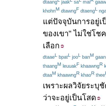
L
L
L
R
dtaang
jaak
sa
mai
gaaw
M
F
L
khohn
dtawng
dtaeng
ng
แต่
ปัจจุบัน
การอยู่เ
ของเขา
"
ไม่ใช่
โชค
เลือก
L
L
L
M
dtaae
bpat
joo
ban
gaan
M
F
R
thaang
leuuak
khaawng
k
M
R
R
dtaa
khaawng
khao
thee
เพราะ
ผล
วิจัย
ระบุ
ชั
ว่า
จะ
อยู่เป็นโสด