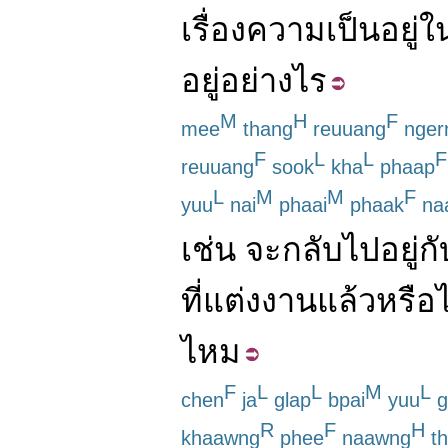
เรื่อง
ความเป็นอยู่
ใ
อยู่
อย่างไร
M
H
F
mee
thang
reuuang
nger
F
L
L
F
reuuang
sook
kha
phaap
L
M
M
F
yuu
nai
phaai
phaak
na
เช่น
จะกลับไป
อยู่ก
ที่
แต่งงานแล้ว
หรือไ
ไหม
F
L
L
M
L
chen
ja
glap
bpai
yuu
g
R
F
H
khaawng
phee
naawng
th