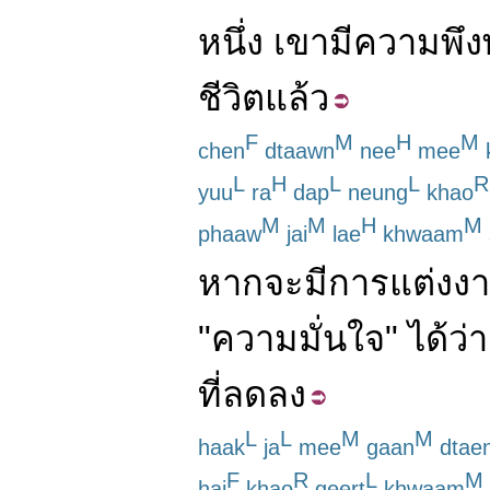
หนึ่ง
เขา
มี
ความพึง
ชีวิต
แล้ว
F
M
H
M
chen
dtaawn
nee
mee
L
H
L
L
R
yuu
ra
dap
neung
khao
M
M
H
M
phaaw
jai
lae
khwaam
หาก
จะ
มี
การแต่งง
"
ความมั่นใจ
"
ได้
ว่า
ที่
ลดลง
L
L
M
M
haak
ja
mee
gaan
dtae
F
R
L
M
hai
khao
geert
khwaam