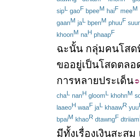
L
F
M
F
M
sip
gao
bpee
hai
mee
M
L
M
F
gaan
ja
bpen
phuu
suu
M
H
F
khoon
na
phaap
ฉะนั้น
กลุ่ม
คนโสด
ท
ขอ
อยู่เป็นโสด
ตลอ
การ
หลาย
ประเด็น
L
H
L
M
cha
nan
gloom
khohn
so
H
F
L
R
laaeo
waa
ja
khaaw
yuu
M
R
F
bpai
khao
dtawng
dtriiam
มี
ทั้ง
เรื่อง
เงินสะสม