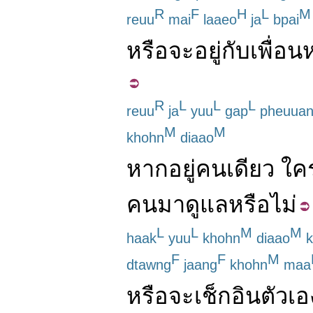
R
F
H
L
M
reuu
mai
laaeo
ja
bpai
หรือ
จะ
อยู่กับ
เพื่อน
ห
R
L
L
L
reuu
ja
yuu
gap
pheuua
M
M
khohn
diaao
หาก
อยู่
คนเดียว
ใค
คน
มา
ดูแล
หรือไม่
L
L
M
M
haak
yuu
khohn
diaao
k
F
F
M
dtawng
jaang
khohn
maa
หรือ
จะ
เช็กอิน
ตัวเอ