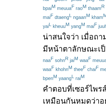
M
F
M
R
bpai
meuua
rao
thaam
F
L
M
mai
dtaeng
ngaan
kham
L
M
M
F
yai
kheuu
yang
mai
juu
น่าสนใจ
ว่า
เมื่อ
ถา
มี
หน้าตา
ลักษณะ
เป
F
R
M
F
naa
sohn
jai
waa
meuu
F
M
F
F
waa
khohn
thee
chai
me
M
L
M
bpen
yaang
rai
คำตอบ
ที่
เซอร์ไพรส
เหมือนกัน
หมด
ว่า
อ