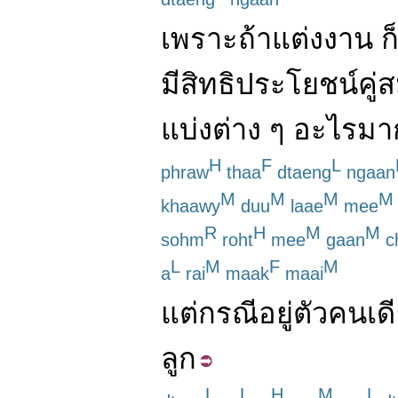
เพราะ
ถ้า
แต่งงาน
ก
มี
สิทธิประโยชน์
คู่
แบ่ง
ต่าง
ๆ
อะไร
มา
H
F
L
phraw
thaa
dtaeng
ngaan
M
M
M
M
khaawy
duu
laae
mee
R
H
M
M
sohm
roht
mee
gaan
c
L
M
F
M
a
rai
maak
maai
แต่
กรณี
อยู่
ตัว
คนเด
ลูก
L
L
H
M
L