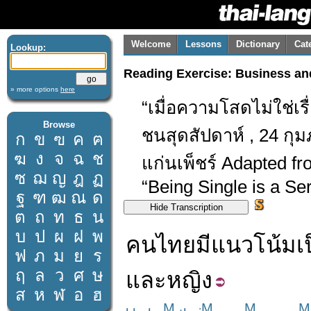
Welcome
Lessons
Dictionary
Cat
Lookup:
Reading Exercise: Business and
» more options
here
“เมื่อความโสดไม่ใช่เรื
Browse
ชนสุดสัปดาห์ , 24 กุ
ก
ข
ฃ
ค
ฅ
ฆ
ง
จ
ฉ
ช
แก่นเพ็ชร์ Adapted f
ซ
ฌ
ญ
ฎ
ฏ
“Being Single is a S
ฐ
ฑ
ฒ
ณ
ด
ต
ถ
ท
ธ
น
บ
ป
ผ
ฝ
พ
คนไทย
มีแนวโน้ม
เ
ฟ
ภ
ม
ย
ร
ฤ
ล
ว
ศ
ษ
และ
หญิง
ส
ห
ฬ
อ
ฮ
M
M
M
M