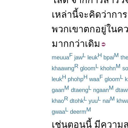
เหล่านี้
จะ
คิดว่า
การ
พวกเขา
ตกอยู่
ใน
ค
มากกว่า
เดิม
F
L
H
M
meuua
jaw
leuk
bpai
th
R
L
M
khaawng
gloom
khohn
so
H
H
F
L
leuk
phohp
waa
gloom
k
M
L
M
gaan
dtaeng
ngaan
dtaw
R
L
L
M
khao
dtohk
yuu
nai
khw
L
M
gwaa
deerm
เช่น
ตอนนี้
มี
ความ