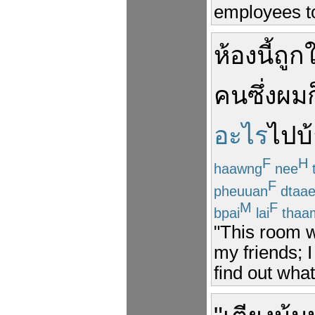
employees to
ห้อง
นี้
ถูก
ใ
คน
ซึ่ง
ผม
ก
อะไร
ไป
บ
F
H
haawng
nee
F
pheuuan
dtaa
M
F
bpai
lai
thaa
"This room w
my friends; I
find out what