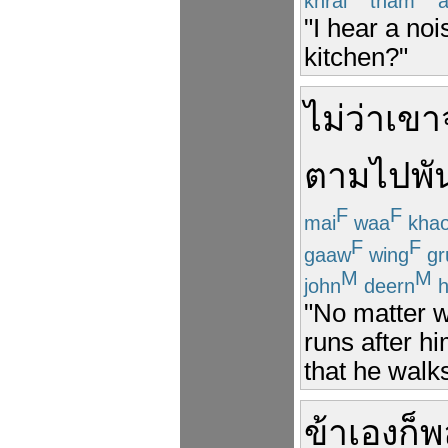
khrai
tham
"I hear a no
kitchen?"
ไม่ว่า
เขา
ตาม
ไป
พั
F
F
mai
waa
kha
F
F
gaaw
wing
gr
M
M
john
deern
h
"No matter w
runs after hi
that he walks 
ข้า
เอง
ก็
พ