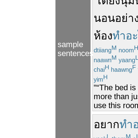
"
เตียง
นุ้ม
นอน
อย่า
ห้อง
ทำอะ
sample
M
dtiiang
noom
sentences
M
naawn
yaang
H
F
chai
haawng
H
yim
"“The bed is 
more than ju
use this room
อยาก
ทำอ
L
M