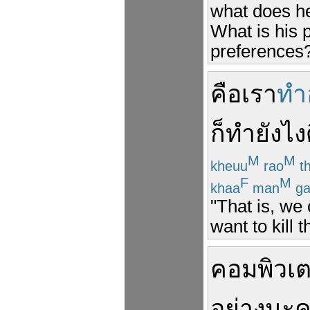
what does he
What is his p
preferences
คือ
เรา
ทำ
ก็
ทำ
ยังไง
M
M
kheuu
rao
t
F
M
khaa
man
ga
"That is, we 
want to kill
คอมพิวเต
อย่าง
นะ
ค