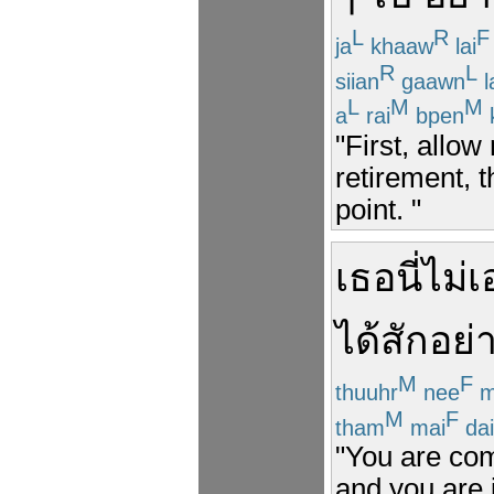
L
R
F
ja
khaaw
lai
R
L
siian
gaawn
l
L
M
M
a
rai
bpen
"First, allo
retirement, 
point. "
เธอ
นี่
ไม่
ได้
สักอย่
M
F
thuuhr
nee
m
M
F
tham
mai
dai
"You are com
and you are 