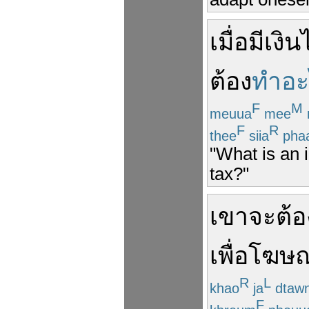
เมื่อ
มี
เงิน
ต้อง
ทำอะ
F
M
meuua
mee
F
R
thee
siia
pha
"What is an 
tax?"
เขา
จะ
ต้อ
เพื่อ
โฆษ
R
L
khao
ja
dtaw
F