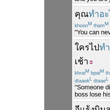
คุณ
ทำอะ
M
M
khoon
tham
"You can nev
ใคร
ไป
ทำ
เช้า
M
M
khrai
bpai
t
L
L
dtaaek
dtaae
"Someone did
boss lose his
อีแร้ง
บิน
ส