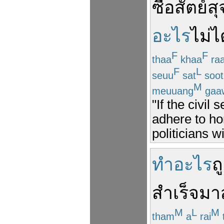
ซื่อสัตย์สุ
อะไร
ไม่ไ
F
F
thaa
khaa
raa
F
L
seuu
sat
soot
M
meuuang
gaa
"If the civil 
adhere to hon
politicians w
ทำอะไร
ถ
สำเร็จ
มาส
M
L
M
tham
a
rai