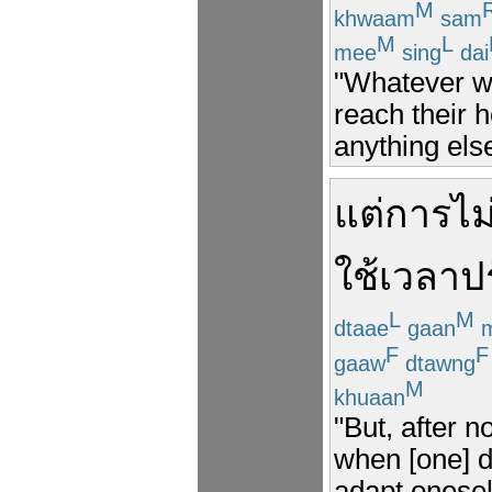
M
khwaam
sam
M
L
mee
sing
dai
"Whatever we
reach their 
anything els
แต่
การ
ไม
ใช้เวลา
ป
L
M
dtaae
gaan
m
F
F
gaaw
dtawng
M
khuaan
"But, after 
when [one] do
adapt onesel