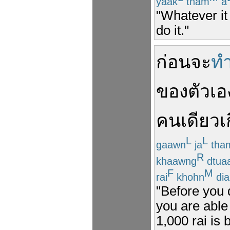
yaak
tham
a
"Whatever it
do it."
ก่อน
จะ
ท
ของตัวเอ
คนเดียว
เ
L
L
gaawn
ja
tha
R
khaawng
dtua
F
M
rai
khohn
dia
"Before you d
you are able 
1,000 rai is 