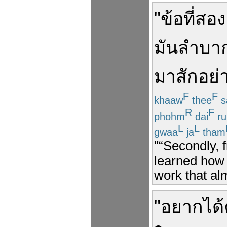
"
ข้อ
ที่สอง
มัน
ลำบา
มา
สัก
อย่
F
F
khaaw
thee
s
R
F
phohm
dai
ru
L
L
gwaa
ja
tham
"“Secondly, 
learned how 
work that al
"
อยาก
ได้