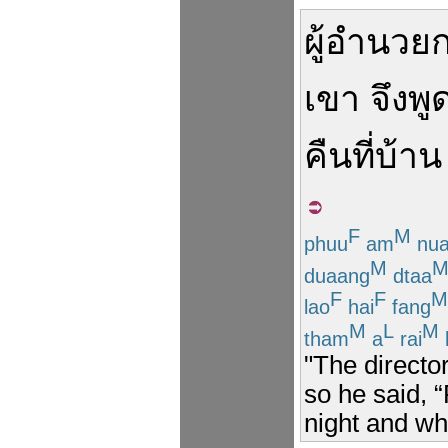
ผู้อำนวย
เขา
จึง
พู
คืน
ที่บ้าน
F
M
phuu
am
nua
M
duaang
dtaa
F
F
M
lao
hai
fang
M
L
M
tham
a
rai
"The directo
so he said, 
night and wh