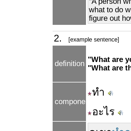
"A person wh
what to do wi
figure out ho
2.
[example sentence]
"What are y
definition
"What are t
ทำ
components
อะไร