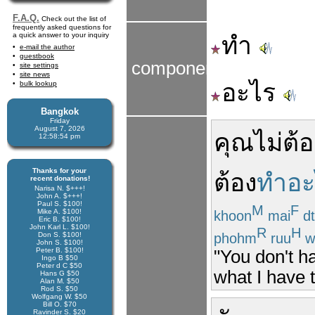
F.A.Q.
Check out the list of
frequently asked questions for
a quick answer to your inquiry
ทำ
e-mail the author
guestbook
components
site settings
site news
อะไร
bulk lookup
Bangkok
Friday
August 7, 2026
คุณ
ไม่
ต้อ
12:58:55 pm
Thanks for your
ต้อง
ทำอะ
recent donations!
Narisa N. $+++!
John A. $+++!
Paul S. $100!
M
F
Mike A. $100!
khoon
mai
d
Eric B. $100!
John Karl L. $100!
R
H
phohm
ruu
w
Don S. $100!
John S. $100!
Peter B. $100!
"You don't h
Ingo B $50
Peter d C $50
what I have t
Hans G $50
Alan M. $50
Rod S. $50
Wolfgang W. $50
Bill O. $70
Ravinder S. $20