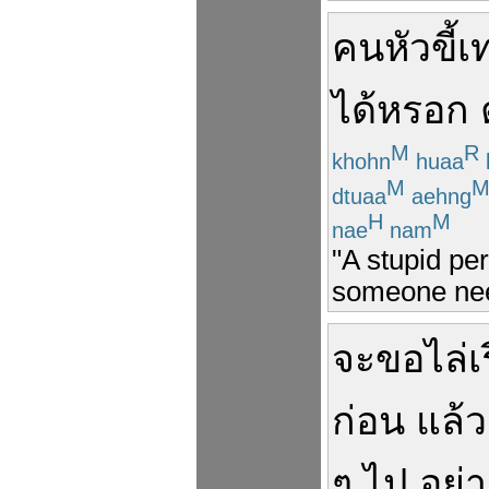
คนหัวขี้เท
ได้
หรอก
M
R
khohn
huaa
M
dtuaa
aehng
H
M
nae
nam
"A stupid per
someone need
จะ
ขอ
ไล่
เ
ก่อน
แล้ว
ๆ
ไป
อย่า