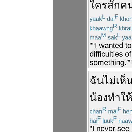
ใครสักค
L
F
yaak
dai
kho
R
khaawng
khrai
M
L
maa
sak
yaa
"“I wanted t
difficulties
something.”"
ฉัน
ไม่
เห็
น้อง
ทำให
R
F
chan
mai
he
F
F
hai
luuk
naaw
"I never see 