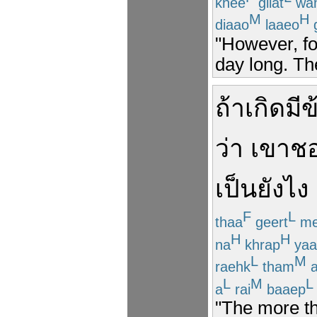
khee
giiat
wa
M
H
diaao
laaeo
"However, for
day long. Th
ถ้า
เกิด
มี
ข
ว่า
เขา
ช
เป็น
ยังไง
F
L
thaa
geert
me
H
H
na
khrap
yaa
L
M
raehk
tham
L
M
L
a
rai
baaep
"The more th