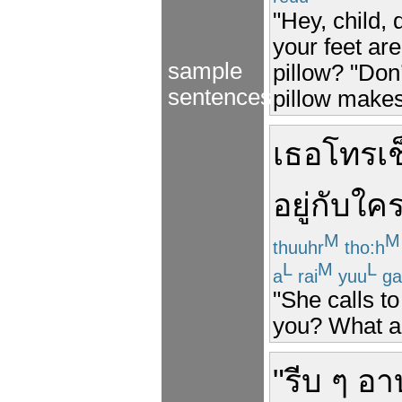
"Hey, child,
your feet ar
sample
pillow? "Don
sentences
pillow make
เธอ
โทร
เ
อยู่กับใค
M
M
thuuhr
tho:h
L
M
L
a
rai
yuu
ga
"She calls t
you? What a
"
รีบ
ๆ
อา