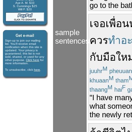
go to the bat
Aye A. M. $33
S. Cummings $25
Will F. $20
เจอ
เพื่อน
sample
Get e-mail
ควร
ทำอะ
sentences
Sign-up to join our mail­ing
list. You'll receive e­mail
notification when this site is
updated. Your privacy is
กับ
มือใหม
guaran­teed; this list is not
sold, shared, or used for any
other purpose.
Click here
for
more infor­mation.
M
juuhr
pheuuan
To unsubscribe, click
here
.
M
khuaan
tham
M
F
thaang
hai
g
"I have many
what someone
the newly ret