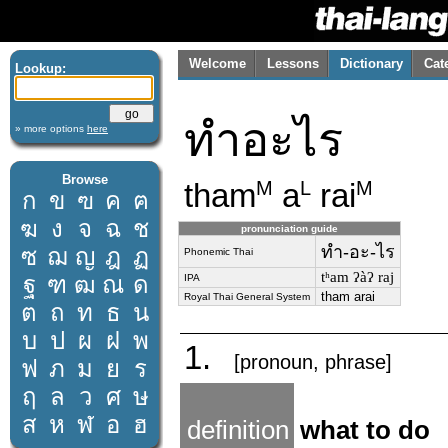
Welcome
Lessons
Dictionary
Cat
Lookup:
ทำอะไร
» more options
here
Browse
tham
a
rai
M
L
M
ก
ข
ฃ
ค
ฅ
ฆ
ง
จ
ฉ
ช
pronunciation guide
ทำ-อะ-ไร
ซ
ฌ
ญ
ฎ
ฏ
Phonemic Thai
tʰam ʔàʔ raj
ฐ
ฑ
ฒ
ณ
ด
IPA
tham arai
Royal Thai General System
ต
ถ
ท
ธ
น
บ
ป
ผ
ฝ
พ
1.
[pronoun, phrase]
ฟ
ภ
ม
ย
ร
ฤ
ล
ว
ศ
ษ
ส
ห
ฬ
อ
ฮ
definition
what to do