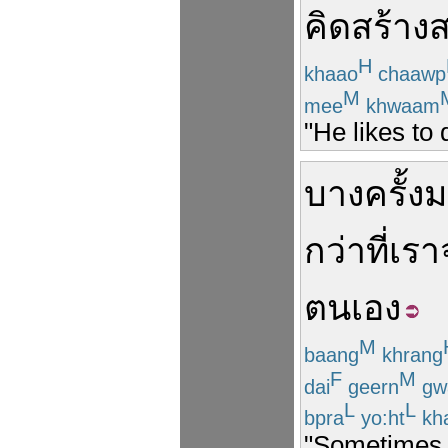
คิด
สร้าง
H
khaao
chaawp
M
mee
khwaam
"He likes to 
บางครั้ง
ม
กว่า
ที่
เรา
ตนเอง
M
baang
khrang
F
M
dai
geern
gw
L
L
bpra
yo:ht
kh
"Sometimes h