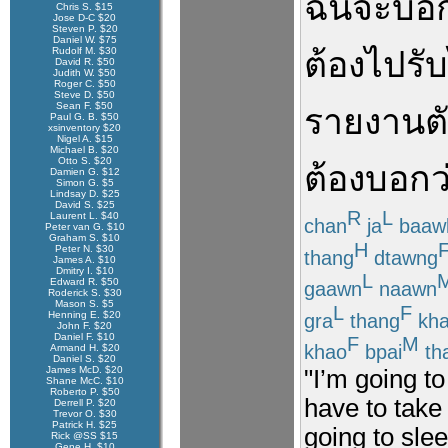
ฉัน
จะ
บอก
Chris S. $15
Jose D-C $20
Steven P. $20
Daniel W. $75
Rudolf M. $30
ต้อง
ไป
รับ
David R. $50
Judith W. $50
Roger C. $50
Steve D. $50
Sean F. $50
รายงานต
Paul G. B. $50
xsinventory $20
Nigel A. $15
Michael B. $20
Otto S. $20
ต้อง
บอกว
Damien G. $12
Simon G. $5
Lindsay D. $25
David S. $25
R
L
Laurent L. $40
chan
ja
baaw
Peter van G. $10
Graham S. $10
H
Peter N. $30
thang
dtawng
James A. $10
Dmitry I. $10
L
Edward R. $50
gaawn
naawn
Roderick S. $30
Mason S. $5
L
F
Henning E. $20
gra
thang
kh
John F. $20
Daniel F. $10
F
M
khao
bpai
th
Armand H. $20
Daniel S. $20
James McD. $20
"I’m going t
Shane McC. $10
Roberto P. $50
have to take 
Derrell P. $20
Trevor O. $30
Patrick H. $25
going to slee
Rick @SS $15
Gene H. $10