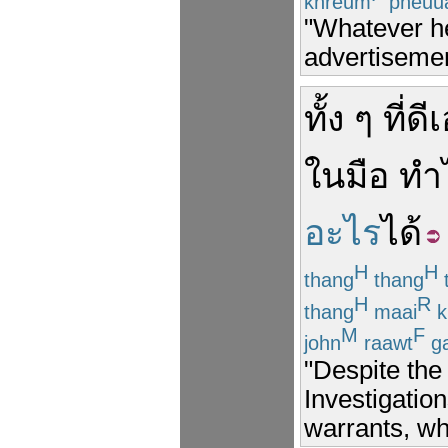
khreum
pheuu
"Whatever he
advertisemen
ทั้ง ๆ ที่
ดี
ใน
มือ
ทำ
อะไร
ได้
H
H
thang
thang
H
R
thang
maai
k
M
F
john
raawt
g
"Despite the
Investigatio
warrants, wh