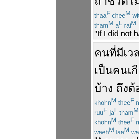
ถ้า
ชีวิต
ไม
F
M
thaa
chee
wi
M
L
M
tham
a
rai
"If I did not
คน
ที่มี
เวล
เป็น
คน
เก
บ้าง
ถึง
ต้
M
F
khohn
thee
m
H
L
M
ruu
ja
tham
M
F
khohn
thee
m
M
M
waeh
laa
wa