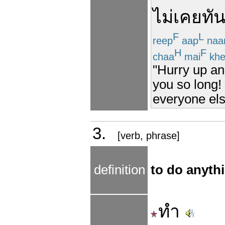
ไม่เคย
ทั
F
L
reep
aap
naa
H
F
chaa
mai
khe
"Hurry up an
you so long!
everyone els
3.
[verb, phrase]
definition
to do anyth
ทำ