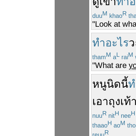
ดู
เขา
ทำอ
M
R
duu
khao
th
"Look at what
ทำอะไร
ว
M
L
M
tham
a
rai
"What are
y
หนู
นิด
นี้
ท
เอา
ถุงเท้
R
H
H
nuu
nit
nee
H
M
thaao
ao
tho
R
reuu