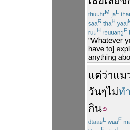
เธอ
เลย
ซั
M
L
thuuhr
ja
th
R
H
saa
tha
yaai
H
F
ruu
reuuang
"Whatever yo
have to] expl
anything abo
แต่ว่า
แม
วัน
ๆ
ไม่
ทำ
กิน
L
F
dtaae
waa
ma
F
L