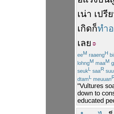
เน่า
เปรี
เกิด
ก็
ทำอ
เลย
M
H
ee
raaeng
bi
M
M
lohng
maa
g
L
R
seuk
saa
suu
L
dtam
meuuan
"Vultures so
down to cons
educated peop