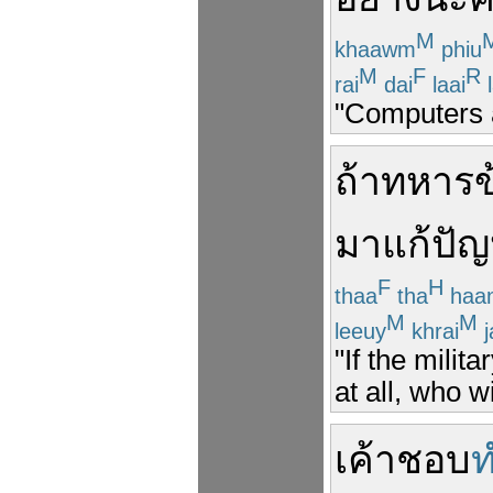
M
khaawm
phiu
M
F
R
rai
dai
laai
l
"Computers 
ถ้า
ทหาร
มา
แก้ปั
F
H
thaa
tha
haa
M
M
leeuy
khrai
j
"If the milit
at all, who w
เค้า
ชอบ
ท