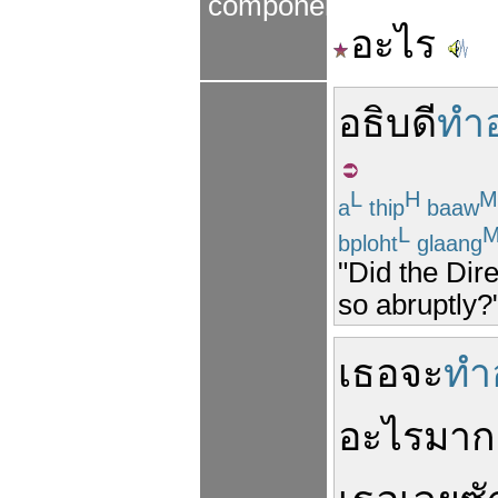
components
อะไร
อธิบดี
ทำ
L
H
M
a
thip
baaw
L
bploht
glaang
"Did the Dir
so abruptly?
เธอ
จะ
ทำ
อะไร
มาก