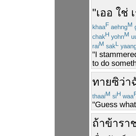
"
เออ
ใช่
F
M
khaa
aehng
H
M
chak
yohn
u
M
L
rai
sak
yaan
"I stammered 
to do somethi
ทาย
ซิ
ว่า
ฉ
M
H
thaai
si
waa
"Guess what 
ถ้า
ข้ารา