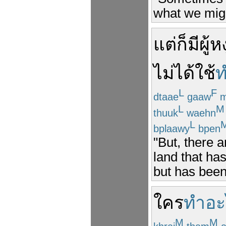
what we might
แต่
ก็มี
ผู้
หง
ไม่ได้
ใช้
ท
L
F
dtaae
gaaw
m
L
M
thuuk
waehn
L
bplaawy
bpen
"But, there
land that ha
but has been
ใคร
ทำอะ
M
M